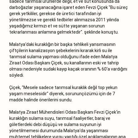
sadece tarımsal ürünlerde değil, et ve süt konusunda da
darboğazlar yaşanacağına işaret eden Fevzi Çiçek "Bu süreç
gerek yetkililer, gerekse de üretici tarafından iyi
yönetilmezse ve gerekli tedbirler alınmazsa 2011 yılında
yaşadığımız kırmızı et ve sütte yaşanan sorunun
tekrarlanması anlamına gelmektedir". şeklinde konuştu.
Malatya‘daki kuraklığın bir başka tehlikeli yansımasının
çiftçilerin kanalizasyon şebekelerini kırarak kirli su ile
tarımsal sulama yapması olduğunu ifade eden Malatya
Ziraat Odası Başkanı Çiçek, su kanallarının eski ve tahrip
olması nedeniyle sudaki kayıp kaçak oranının % 60‘a vardığını
söyledi.
Çiçek, "Mesele sadece tarımsal kuraklık değil top yekun
yaşam meselesidir" diyerek, sorununçözümü için de 7
madde halinde önerilerini sundu.
Malatya Ziraat Mühendisleri Odası Başkanı Fevzi Çiçek‘in
kuraklığın sulama suyu, tarımsal faaliyetler, baraj ve
göletlerdeki debi düşüşü ve sulama suyunun iyi
yönetilmemesi durumunda Malatya‘da yaşanması
muhtemel tehlikelere vurgu yaptığı özel açıklamalarının ana