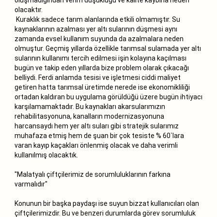
olacaktır.
Kuraklık sadece tarım alanlarında etkili olmamıştır. Su
kaynaklarının azalması yer altı sularının düşmesi aynı
zamanda evsel kullanım suyunda da azalmalara neden
olmuştur. Geçmiş yıllarda özellikle tarımsal sulamada yer altı
sularının kullanımı tercih edilmesi işin kolayına kaçılması
bugün ve takip eden yıllarda bize problem olarak çıkacağı
belliydi. Ferdi anlamda tesisi ve işletmesi ciddi maliyet
getiren hatta tarımsal üretimde nerede ise ekonomikliliği
ortadan kaldıran bu uygulama görüldüğü üzere bugün ihtiyacı
karşılamamaktadır. Bu kaynakları akarsularımızın
rehabilitasyonuna, kanalların modernizasyonuna
harcansaydı hem yer altı suları gibi stratejik sularımız
muhafaza etmiş hem de şuan bir çok tesiste % 60`lara
varan kayıp kaçakları önlenmiş olacak ve daha verimli
kullanılmış olacaktık.
"Malatyalı çiftçilerimiz de sorumluluklarının farkına
varmalıdır"
Konunun bir başka paydaşı ise suyun bizzat kullanıcıları olan
çiftçilerimizdir. Bu ve benzeri durumlarda görev sorumluluk