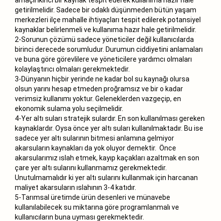
getirilmelidir. Sadece bir odaklı düşünmeden bütün yaşam
merkezleri ilçe mahalle ihtiyaçları tespit edilerek potansiyel
kaynaklar belirlenmeli ve kullanıma hazır hale getirilmelidir.
2-Sorunun çözümü sadece yöneticiler değil kullanıcılarda
birinci derecede sorumludur. Durumun ciddiyetini anlamaları
ve buna göre görevlilere ve yöneticilere yardımcı olmaları
kolaylaştırıcı olmaları gerekmektedir.
3-Dünyanın hiçbir yerinde ne kadar bol su kaynağı olursa
olsun yarını hesap etmeden proğramsız ve bir o kadar
verimsiz kullanımı yoktur. Geleneklerden vazgeçip, en
ekonomik sulama yolu seçilmelidir.
4-Yer altı suları stratejik sulardır. En son kullanılması gereken
kaynaklardır. Oysa önce yer altı suları kullanılmaktadır. Bu ise
sadece yer altı sularının bitmesi anlamına gelmiyor
akarsuların kaynakları da yok oluyor demektir. Önce
akarsularımız ıslah etmek, kayıp kaçakları azaltmak en son
çare yer altı sularını kullanmamız gerekmektedir.
Unutulmamalıdır ki yer altı sularını kullanmak için harcanan
maliyet akarsuların ıslahının 3-4 katıdır.
5-Tarımsal üretimde ürün desenleri ve münavebe
kullanılabilecek su miktarına göre programlanmalı ve
kullanıcıların buna uyması gerekmektedir.