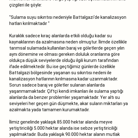
çizgileri ile şöyle:
"Sulama suyu sıkıntısı nedeniyle Battalgazi‘de kanalizasyon
hatları kırılmaktadır "
Kuraklık sadece kıraç alanlarda etkili olduğu kadar su
kaynaklarının da azalmasına neden olmuştur. İlimde özellikle
tarımsal sulamada kullanılan baraj ve göletlerde geçen yılın
aynı dönemine ve olması gereken doluluk oranlarına göre
oldukça düşük seviyelerde olduğu ilgili kurum tarafından
ifade edilmektedir. Bu ise geçtiğimiz günlerde özellikle
Battalgazi bölgesinde yaşanan su sıkıntısı nedeni ile
kanalizasyon hatlarının kırılmasına kadar uzanmaktadır.
Sorun sadece baraj ve göletler sulanan alanlarda
yaşanmamaktadır. Çiftçi kendi imkanları ile sulama yaptığı
alanlarda da benzer problemler yaşamaktadır. Yer altı su
seviyeleri her geçen gün düşmekte, akar suların miktarları ya
azalmakta yada tamamen kurumaktadır.
İlimiz genelinde yaklaşık 85.000 hektar alanda meyve
yetiştiriciliği 5.000 hektar alanda ise sebze yetiştiriciliği
yapılmaktadır. Buda yaklaşık 90.000 hektar alanın mutlak