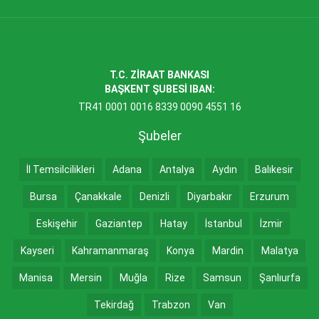
T.C. ZİRAAT BANKASI
BAŞKENT ŞUBESİ IBAN:
TR41 0001 0016 8339 0090 4551 16
Şubeler
İl Temsilcilikleri
Adana
Antalya
Aydın
Balıkesir
Bursa
Çanakkale
Denizli
Diyarbakır
Erzurum
Eskişehir
Gaziantep
Hatay
İstanbul
İzmir
Kayseri
Kahramanmaraş
Konya
Mardin
Malatya
Manisa
Mersin
Muğla
Rize
Samsun
Şanlıurfa
Tekirdağ
Trabzon
Van