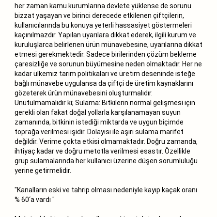
her zaman kamu kurumlarına devlete yüklense de sorunu
bizzat yaşayan ve birinci derecede etkilenen çiftçilerin,
kullanıcılarında bu konuya yeterli hassasiyet göstermeleri
kaçınılmazdır. Yapılan uyarılara dikkat ederek, ilgili kurum ve
kuruluşlarca belirlenen ürün münavebesine, uyarılarına dikkat
etmesi gerekmektedir. Sadece birilerinden çözüm bekleme
çaresizliğe ve sorunun büyümesine neden olmaktadır. Her ne
kadar ülkemiz tarım politikaları ve üretim deseninde isteğe
bağlı münavebe uygulansa da çiftçi de üretim kaynaklarını
gözeterek ürün münavebesini oluşturmalıdır.
Unutulmamalıdır ki; Sulama: Bitkilerin normal gelişmesi için
gerekli olan fakat doğal yollarla karşılanamayan suyun
zamanında, bitkinin istediği miktarda ve uygun biçimde
toprağa verilmesi işidir. Dolayısı ile aşırı sulama marifet
değildir. Verime çokta etkisi olmamaktadır. Doğru zamanda,
ihtiyaç kadar ve doğru metotla verilmesi esastır. Özellikle
grup sulamalarında her kullanıcı üzerine düşen sorumluluğu
yerine getirmelidir.
"Kanalların eski ve tahrip olması nedeniyle kayıp kaçak oranı
% 60‘a vardı "