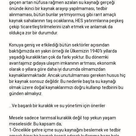
geçen artan nüfusa rağmen azalan su kaynağı gerçeği
önünde ikinci bir kaynak arayışı yapılmaması, tedbir
alınmaması, bütün bunlar yetmiyormuş gibi rant amaçlı
kaynak sahalarının taş ocaklarına, HES yatırımlarına peşkeş
çekip ticaretleştirilmelerini izah etmek ve anlamak da
oldukça zor bir durumdur.
Konuya geniş ve etkilediği bütün sektörler açısından
baktığımızda en yakın örneği ile Ülkemizin 1940‘lı yıllarda
yaşadığı kuraklıktan çok da farkı yoktur. Bu dönemki
avantajımız gıdaya ulaşım imkanının artması, ekonomik
olarak o yıllara göre daha iyi durumda olmamızdan
kaynaklanmaktadır. Ancak unutulmaması gereken husus hiç
bir kaynak sonsuz değildir. Bu nedenle başta su kaynağı
olmak üzere doğal kaynaklarımızı doğru kullanıp tedbirini bu
günden almalıyız.
...Ve başarılı bir kuraklık ve su yönetimi için öneriler
Mesele sadece tarımsal kuraklık değil top yekun yaşam
meselesidir. Bu kapsam da;
1-Öncelikle şehre içme suyu kaynağını beslemek ve tedbir
amaçlı ikinci bir kaynak tespit ederek kullanıma hazır hale