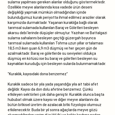
sulama yapılması gereken alanlar olduğunu göstermektedir.
Özellikle meyve alanlarında kısa vadede ürün deseni
değişikliği yapmak mümkün olmadığından içinde
bulunduğumuz kurak periyotta ihmal edilmez araziler olarak
karşımızda durmaktadır. Yaşanan kuraklığa bağlı olarak
tarımsal sulamada kullanılan Baraj ve Göletleri besleyen
akarsu debi`lerinde düşüşler olmuştur. Yazıhan ve Battalgazi
sulama sahalarını besleyen geçtiği güzergah boyunca
tarımsal sulamada kullanılan Tohma uzun yıllar ortalaması
18,5 m3 iken şuan 6,9 m3 düşmüş ve her geçen gün de
azalmaktadır. Baraj ve göletlerde su seviyeleri oldukça
düşmüş en kötüsü ise bu baraj ve göletleri besleyen su
kaynakları kuruduğu için besleyen sularda bulunmamaktadır.
"Kuraklık, kayısıdaki dona benzemez"
Kuraklık sadece bir yıla yada yaşandığa yıla ait tabii afet
değildir. Kayısı da don dolu afetine benzemez. Çünkü
etkileyen sektörleri çok daha geniştir. Kuraklık olunca başta
hububat olmak üzere kayısı ve diğer meyve alanlarını da
bütün bitkisel üretim de azalacak bitki fizyolojisi olumsuz
etkilenecektir. Buda bir yıl sonra ağaçlarda meyve gözü
oluşmadığından verim düşüklüğü ve kalite kaybına neden