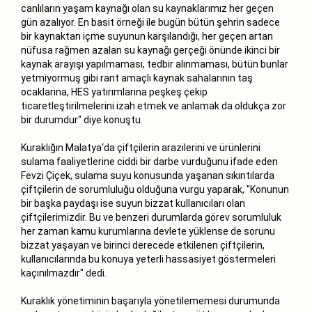
canlıların yaşam kaynağı olan su kaynaklarımız her geçen
gün azalıyor. En basit örneği ile bugün bütün şehrin sadece
bir kaynaktan içme suyunun karşılandığı, her geçen artan
nüfusa rağmen azalan su kaynağı gerçeği önünde ikinci bir
kaynak arayışı yapılmaması, tedbir alınmaması, bütün bunlar
yetmiyormuş gibi rant amaçlı kaynak sahalarının taş
ocaklarına, HES yatırımlarına peşkeş çekip
ticaretleştirilmelerini izah etmek ve anlamak da oldukça zor
bir durumdur" diye konuştu.
Kuraklığın Malatya‘da çiftçilerin arazilerini ve ürünlerini
sulama faaliyetlerine ciddi bir darbe vurduğunu ifade eden
Fevzi Çiçek, sulama suyu konusunda yaşanan sıkıntılarda
çiftçilerin de sorumluluğu olduğuna vurgu yaparak, "Konunun
bir başka paydaşı ise suyun bizzat kullanıcıları olan
çiftçilerimizdir. Bu ve benzeri durumlarda görev sorumluluk
her zaman kamu kurumlarına devlete yüklense de sorunu
bizzat yaşayan ve birinci derecede etkilenen çiftçilerin,
kullanıcılarında bu konuya yeterli hassasiyet göstermeleri
kaçınılmazdır" dedi.
Kuraklık yönetiminin başarıyla yönetilememesi durumunda