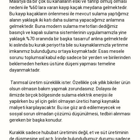
Malatya‘da bir çok su kanalların eski ve tahrip olmuş olması
nedeni ile %60 lara varan kayıp kaçak meydana gelmektedir.
Bu kayıp kaçakların önlenmesi ile mevcut sulama yaptığımız
alanın yaklaşık iki katı daha sulama yapacağımız anlamına
gelmektedir. Buna modern sulama metotları dediğimiz
basınçlı ve kapalı sulama sistemlerinin uygulamamızla yine
yaklaşık %70 oranında bir başka tasarruf anlına gelmektedir
ki aslında bu kurak periyotta bile su kaynaklarımızla yetinme
imkanımız bulunduğunu ortaya koymaktadır. Esas mesele
sorunu toplumsal kabul edip sadece bir yerden ve birilerinden
beklemeden herkes üstüne düşeni yapması temeline
dayanmaktadır.
Tarımsal üretim süreklilik ister. Özellikle çok yıllık bikriler ürün
olsun olmasın bakım yapmak zorundasınız. Dolayısı ile
ilimizde birçok bölgesinde sulama elektrik enerjisi ile
yapılırken bu yıl için geliri olmayan üretici hangi kaynakla
maliyeti karşılayacaktır. Bu ise göz ardı edilemeyecek ve
sosyal sorun olmadan çözümü düşünülmesi, tedbiri alınması
gereken bir başka konudur.
Kuraklık sadece hububat üretimini değil, et ve süt üretiminin
de düşmesine yol açtı. İçinde bulunduğumuz durumu sadece