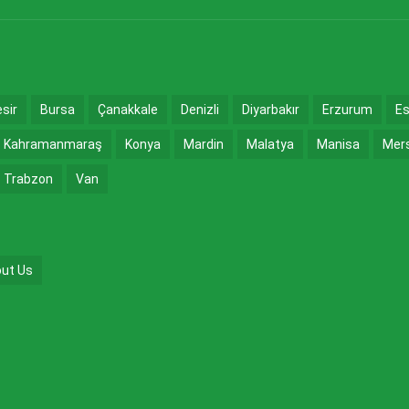
esir
Bursa
Çanakkale
Denizli
Diyarbakır
Erzurum
Es
Kahramanmaraş
Konya
Mardin
Malatya
Manisa
Mer
Trabzon
Van
ut Us