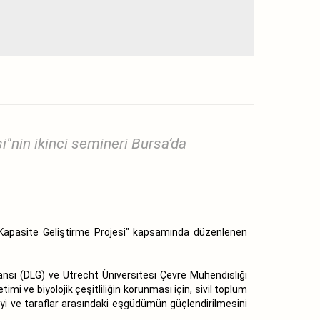
"nin ikinci semineri Bursa’da
a Kapasite Geliştirme Projesi" kapsamında düzenlenen
nsı (DLG) ve Utrecht Üniversitesi Çevre Mühendisliği
imi ve biyolojik çeşitliliğin korunması için, sivil toplum
meyi ve taraflar arasındaki eşgüdümün güçlendirilmesini