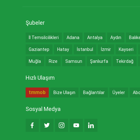
Şubeler
İl Temsilcilikleri
Adana
Antalya
Aydın
Balık
Gaziantep
Hatay
İstanbul
İzmir
Kayseri
Muğla
Rize
Samsun
Şanlıurfa
Tekirdağ
Hızlı Ulaşım
tmmob
Bize Ulaşın
Bağlantılar
Üyeler
Abo
Sosyal Medya