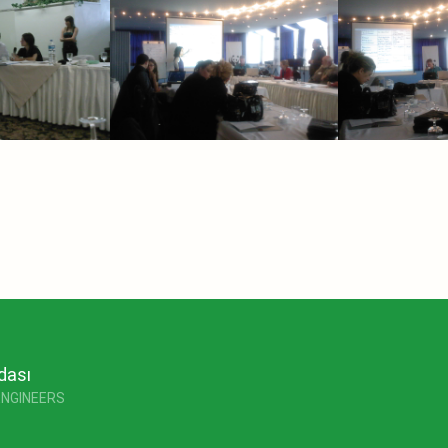
dası
ENGINEERS