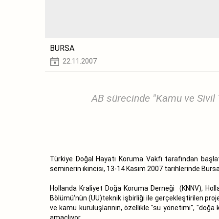
BURSA
22.11.2007
AB sürecinde "Kamu ve Sivil 
Türkiye Doğal Hayatı Koruma Vakfı tarafından başlat
seminerin ikincisi, 13-14 Kasım 2007 tarihlerinde Bursa‘
Hollanda Kraliyet Doğa Koruma Derneği (KNNV), Holla
Bölümü‘nün (UU)teknik işbirliği ile gerçekleştirilen proj
ve kamu kuruluşlarının, özellikle "su yönetimi", "doğa
amaçlıyor.