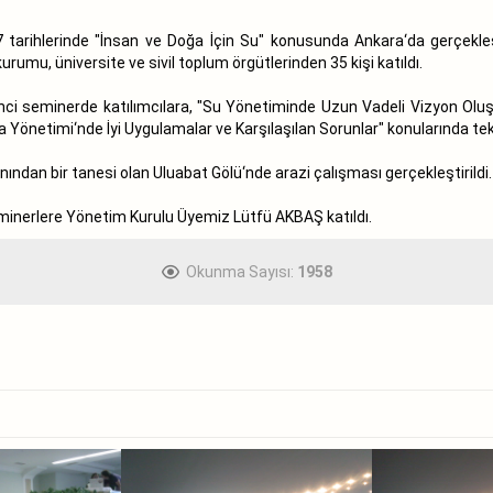
7 tarihlerinde "İnsan ve Doğa İçin Su" konusunda Ankara‘da gerçekleş
rumu, üniversite ve sivil toplum örgütlerinden 35 kişi katıldı.
ikinci seminerde katılımcılara, "Su Yönetiminde Uzun Vadeli Vizyon Ol
 Yönetimi‘nde İyi Uygulamalar ve Karşılaşılan Sorunlar" konularında teknik
ından bir tanesi olan Uluabat Gölü‘nde arazi çalışması gerçekleştirildi.
minerlere Yönetim Kurulu Üyemiz Lütfü AKBAŞ katıldı.
Okunma Sayısı:
1958