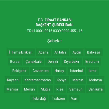
T.C. ZİRAAT BANKASI
BAŞKENT ŞUBESİ IBAN:
TR41 0001 0016 8339 0090 4551 16
Şubeler
İl Temsilcilikleri
Adana
Antalya
Aydın
Balıkesir
Bursa
Çanakkale
Denizli
Diyarbakır
Erzurum
Eskişehir
Gaziantep
Hatay
İstanbul
İzmir
Kayseri
Kahramanmaraş
Konya
Mardin
Malatya
Manisa
Mersin
Muğla
Rize
Samsun
Şanlıurfa
Tekirdağ
Trabzon
Van