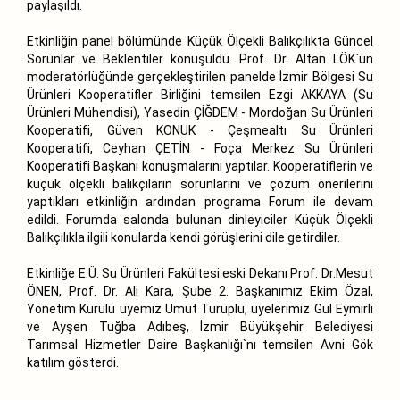
paylaşıldı.
Etkinliğin panel bölümünde Küçük Ölçekli Balıkçılıkta Güncel
Sorunlar ve Beklentiler konuşuldu. Prof. Dr. Altan LÖK`ün
moderatörlüğünde gerçekleştirilen panelde İzmir Bölgesi Su
Ürünleri Kooperatifler Birliğini temsilen Ezgi AKKAYA (Su
Ürünleri Mühendisi), Yasedin ÇİĞDEM - Mordoğan Su Ürünleri
Kooperatifi, Güven KONUK - Çeşmealtı Su Ürünleri
Kooperatifi, Ceyhan ÇETİN - Foça Merkez Su Ürünleri
Kooperatifi Başkanı konuşmalarını yaptılar. Kooperatiflerin ve
küçük ölçekli balıkçıların sorunlarını ve çözüm önerilerini
yaptıkları etkinliğin ardından programa Forum ile devam
edildi. Forumda salonda bulunan dinleyiciler Küçük Ölçekli
Balıkçılıkla ilgili konularda kendi görüşlerini dile getirdiler.
Etkinliğe E.Ü. Su Ürünleri Fakültesi eski Dekanı Prof. Dr.Mesut
ÖNEN, Prof. Dr. Ali Kara, Şube 2. Başkanımız Ekim Özal,
Yönetim Kurulu üyemiz Umut Turuplu, üyelerimiz Gül Eymirli
ve Ayşen Tuğba Adıbeş, İzmir Büyükşehir Belediyesi
Tarımsal Hizmetler Daire Başkanlığı`nı temsilen Avni Gök
katılım gösterdi.