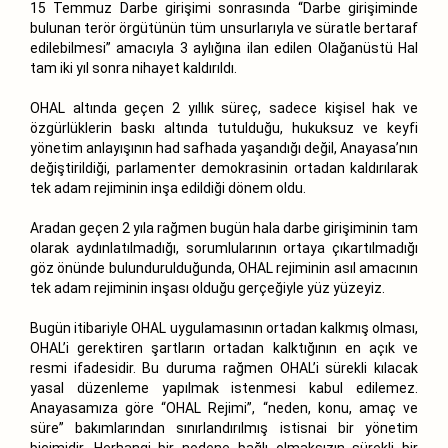
15 Temmuz Darbe girişimi sonrasında “Darbe girişiminde
bulunan terör örgütünün tüm unsurlarıyla ve süratle bertaraf
edilebilmesi” amacıyla 3 aylığına ilan edilen Olağanüstü Hal
tam iki yıl sonra nihayet kaldırıldı.
OHAL altında geçen 2 yıllık süreç, sadece kişisel hak ve
özgürlüklerin baskı altında tutulduğu, hukuksuz ve keyfi
yönetim anlayışının had safhada yaşandığı değil, Anayasa’nın
değiştirildiği, parlamenter demokrasinin ortadan kaldırılarak
tek adam rejiminin inşa edildiği dönem oldu.
Aradan geçen 2 yıla rağmen bugün hala darbe girişiminin tam
olarak aydınlatılmadığı, sorumlularının ortaya çıkartılmadığı
göz önünde bulundurulduğunda, OHAL rejiminin asıl amacının
tek adam rejiminin inşası olduğu gerçeğiyle yüz yüzeyiz.
Bugün itibariyle OHAL uygulamasının ortadan kalkmış olması,
OHAL’i gerektiren şartların ortadan kalktığının en açık ve
resmi ifadesidir. Bu duruma rağmen OHAL’i sürekli kılacak
yasal düzenleme yapılmak istenmesi kabul edilemez.
Anayasamıza göre “OHAL Rejimi”, “neden, konu, amaç ve
süre” bakımlarından sınırlandırılmış istisnai bir yönetim
biçimidir. Herhangi bir nedene bağlı olmaksızın sürekli bir