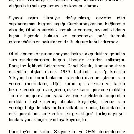
olağanüstü hal uygulaması söz konusu olamaz.
Siyasal rejim tümüyle değiştirilmiş, devletin idari
yapılanmasını baştan aşağı Cumhurbaşkanına bağlanmış
olsa da, OHAL’in sürekli kılınmak istenmesi, siyasal iktidarın
hiçbir biçimde hukuka ve anayasaya bağlı kalmak
istemediğinin en açık ifadesidir. Bu durum kabul edilemez.
OHAL dönemi boyunca anayasal hak ve özgürlüklere getirilen
tüm sınırlandırmalar bugün itibariyle ortadan kalkmıştır.
Danıştay İçtihadı Birleştirme Genel Kurulu, kamudan ihraç
edilenlere ilişkin olarak 1989 tarihinde verdiği kararda
“sıkıyönetim komutanlarının istemleri üzerine işlerine son
verilen memurların, diğer kamu görevlilerinin ve kamu
hizmetlerinde görevli işçilerin, ilk kez kamu görevine girdikleri
tarihte bu görev için yasa ve yönetmeliklerde öngörülen
nitelikleri kaybetmemiş olmaları koşuluyla, işlerine son
verildiği bölgede sıkıyönetim kalktıktan sonra, kurumlarınca
eski görevlerine iade edilmeleri gerektiğini” tartışmaya yer
bırakmayacak biçimde ortaya koymuştur.
Danıştay’ın bu kararı, Sıkıyönetim ve OHAL dönemlerinde