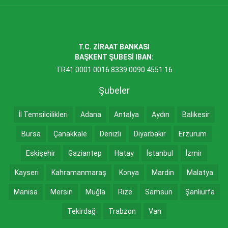
T.C. ZİRAAT BANKASI
BAŞKENT ŞUBESİ IBAN:
TR41 0001 0016 8339 0090 4551 16
Şubeler
İl Temsilcilikleri
Adana
Antalya
Aydın
Balıkesir
Bursa
Çanakkale
Denizli
Diyarbakır
Erzurum
Eskişehir
Gaziantep
Hatay
İstanbul
İzmir
Kayseri
Kahramanmaraş
Konya
Mardin
Malatya
Manisa
Mersin
Muğla
Rize
Samsun
Şanlıurfa
Tekirdağ
Trabzon
Van