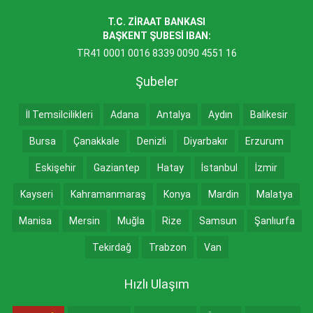
T.C. ZİRAAT BANKASI
BAŞKENT ŞUBESİ IBAN:
TR41 0001 0016 8339 0090 4551 16
Şubeler
İl Temsilcilikleri
Adana
Antalya
Aydın
Balıkesir
Bursa
Çanakkale
Denizli
Diyarbakır
Erzurum
Eskişehir
Gaziantep
Hatay
İstanbul
İzmir
Kayseri
Kahramanmaraş
Konya
Mardin
Malatya
Manisa
Mersin
Muğla
Rize
Samsun
Şanlıurfa
Tekirdağ
Trabzon
Van
Hızlı Ulaşım