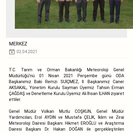
MERKEZ
02.04.2021
T.C. Tarım ve Orman Bakanlığı Meteoroloji Genel
Müdürlüğü’nü 01 Nisan 2021 Perşembe günü ODA
Başkanımız Baki Remzi SUİÇMEZ, II. Başkanımız Caner
AKSAKAL, Yönetim Kurulu Sayman Üyemiz Tahsin Erman
ÇAĞDAŞ ve Denetleme Kurulu Üyemiz Ali İhsan İLHAN ziyaret
ettiler.
Genel Müdür Volkan Mutlu COŞKUN, Genel Müdür
Yardımcıları; Erol AYDIN ve Mustafa ÇELİK, İklim ve Zirai
Meteoroloji Dairesi Başkanı Hikmet EROĞLU ve Araştırma
Dairesi Başkanı Dr. Hakan DOĞAN ile gerçekleştirilen