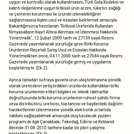
uygun ve kontrollü olarak kullanılmasını, Türk Gıda Kodeksi ve
kalıntı değerlerine uygun bitkisel ürün arzını, tüketici sağlığı
ve çevrenin korunması ile üründe izlenebilirliğinin
sağlanmasına ilişkin usul ve esasları belirlemek amacıyla
Bakanlığımızca hazırlanan "Bitkisel Üretimde Kullanılan
Kimyasalların Kayıt Altına Alınması ve İzlenmesi Hakkında
Yönetmelik", 12 Şubat 2009 tarih ve 27139 sayılı Resmi
Gazetede yayımlanarak yürürlüğe giren Bitki Koruma
Ürünlerinin Reçeteli Satış Usul ve Esasları Hakkında
Yönetmelikten önce, 04.11.2008 tarih ve 27044 sayılı Resmi
Gazetede yayımlanarak yürürlüğe girmiş ve uygulama
başlatılmıştır. (Ek-2)
Ayrıca tarladan sofraya güvenli ürün ulaştırılmasına yönelik
olarak üreticilerin yetiştirdikleri ürünlerde kullandıkları bitki
koruma ürünlerinin etiket bilgileri ve teknik talimatlar
doğrultusunda bitki koruma ürünlerinin ruhsat sahibi firma
veya distribütörü, üreticisi, toptancısı ve bayilerdeki dağıtım
hareketlerinin izlenmesine yönelik elektronik ortamda
takibini sağlayabilmek amacıyla oluşturulacak yazılım
programı ile ilgili Çanakkale, Tekirdağ, Edirne ve Kırklareli
illerinde 31.08. 2010 tarihine kadar bir pilot çalışma
başlatılmıştır. (Ek-3)