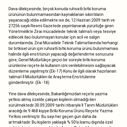
Dava dilekçesinde, birçok konuda ruhsatlı bitki koruma
ürününün bulunmamasından kaynaklanan sıkıntıların
yaşanacağı iddia edilmekte ise de; 12 Haziran 2009 tarih ve
27256 sayılı Resmi Gazetede yayımlanarak yürürlüğe giren
Yönetmelikte Zirai mücadelede teknik talimatı veya tesviye
edilecek ilacı bulunmayan konular için acil ve salgın
durumlarında; Zirai Mücadele Teknik Talimatlarında herhangi
bir bitkisel ürün için ruhsatlı bitki koruma ürünü bulunmaması
halinde ilgili enstitünün yapacağı değerlendirme sonucuna
göre, Genel Müdürlükçe geçici bir süreyle bitki koruma
ürünlerine reçete ile kullanım izni verilebilmesini sağlayacak
düzenleme yapılmıştır.(Ek-17) Konu ile ilgili olarak hazırlanan
talimat İl Müdürlükleri ile Araştırma Enstitülerine
gönderilmiştir .(Ek -18)
Yine dava dilekçesinde, Bakanlığımızdan reçete yazma
yetkisi almış özelde çalışan kişilerin olmadığı ileri
sürülmektedir.30.09.2009 tarihi itibariyle İl Tarım Müdürlükleri
aracılığı ile 9.468 kişiye Bitki Koruma Ürünü Reçete Yazma
Yetkisi verilmiştir. Bu sayı her geçen gün daha da
artmaktadır. Bu kişilerin yaklaşık % 50‘si kamu dışında özel