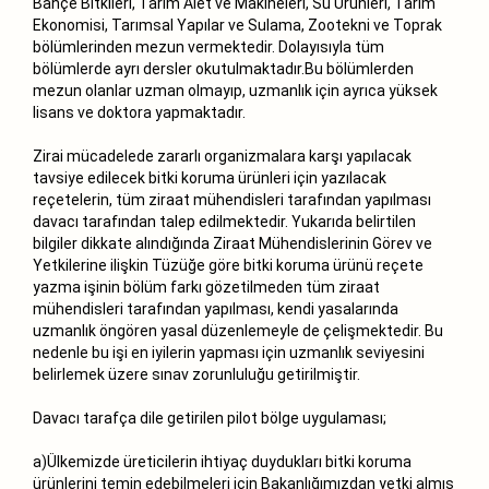
Bahçe Bitkileri, Tarım Alet ve Makineleri, Su Ürünleri, Tarım
Ekonomisi, Tarımsal Yapılar ve Sulama, Zootekni ve Toprak
bölümlerinden mezun vermektedir. Dolayısıyla tüm
bölümlerde ayrı dersler okutulmaktadır.Bu bölümlerden
mezun olanlar uzman olmayıp, uzmanlık için ayrıca yüksek
lisans ve doktora yapmaktadır.
Zirai mücadelede zararlı organizmalara karşı yapılacak
tavsiye edilecek bitki koruma ürünleri için yazılacak
reçetelerin, tüm ziraat mühendisleri tarafından yapılması
davacı tarafından talep edilmektedir. Yukarıda belirtilen
bilgiler dikkate alındığında Ziraat Mühendislerinin Görev ve
Yetkilerine ilişkin Tüzüğe göre bitki koruma ürünü reçete
yazma işinin bölüm farkı gözetilmeden tüm ziraat
mühendisleri tarafından yapılması, kendi yasalarında
uzmanlık öngören yasal düzenlemeyle de çelişmektedir. Bu
nedenle bu işi en iyilerin yapması için uzmanlık seviyesini
belirlemek üzere sınav zorunluluğu getirilmiştir.
Davacı tarafça dile getirilen pilot bölge uygulaması;
a)Ülkemizde üreticilerin ihtiyaç duydukları bitki koruma
ürünlerini temin edebilmeleri için Bakanlığımızdan yetki almış