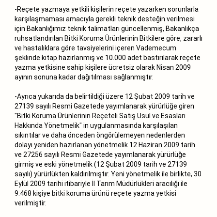
-Reçete yazmaya yetkili kişilerin reçete yazarken sorunlarla
karşılaşmaması amacıyla gerekli teknik desteğin verilmesi
için Bakanlığımız teknik talimatları güncellenmiş, Bakanlıkça
ruhsatlandırılan Bitki Koruma Ürünlerinin Bitkilere göre, zararlı
ve hastalıklara göre tavsiyelerini içeren Vademecum
şeklinde kitap hazırlanmış ve 10.000 adet bastırılarak reçete
yazma yetkisine sahip kişilere ücretsiz olarak Nisan 2009
ayının sonuna kadar dağıtılması sağlanmıştır.
-Ayrıca yukarıda da belirtildiği üzere 12 Şubat 2009 tarih ve
27139 sayılı Resmi Gazetede yayımlanarak yürürlüğe giren
"Bitki Koruma Ürünlerinin Reçeteli Satış Usul ve Esasları
Hakkında Yönetmelik" in uygulanmasında karşılaşılan
sıkıntılar ve daha önceden öngörülemeyen nedenlerden
dolayı yeniden hazırlanan yönetmelik 12 Haziran 2009 tarih
ve 27256 sayılı Resmi Gazetede yayımlanarak yürürlüğe
girmiş ve eski yönetmelik (12 Şubat 2009 tarih ve 27139
sayılı) yürürlükten kaldırılmıştır. Yeni yönetmelik ile birlikte, 30
Eylül 2009 tarihi itibariyle İl Tarım Müdürlükleri aracılığı ile
9.468 kişiye bitki koruma ürünü reçete yazma yetkisi
verilmiştir.