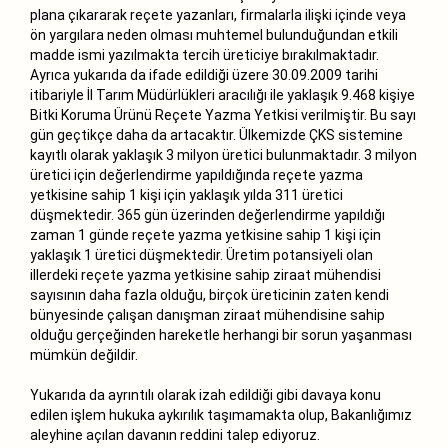
plana çıkararak reçete yazanları, firmalarla ilişki içinde veya
ön yargılara neden olması muhtemel bulunduğundan etkili
madde ismi yazılmakta tercih üreticiye bırakılmaktadır.
Ayrıca yukarıda da ifade edildiği üzere 30.09.2009 tarihi
itibariyle İl Tarım Müdürlükleri aracılığı ile yaklaşık 9.468 kişiye
Bitki Koruma Ürünü Reçete Yazma Yetkisi verilmiştir. Bu sayı
gün geçtikçe daha da artacaktır. Ülkemizde ÇKS sistemine
kayıtlı olarak yaklaşık 3 milyon üretici bulunmaktadır. 3 milyon
üretici için değerlendirme yapıldığında reçete yazma
yetkisine sahip 1 kişi için yaklaşık yılda 311 üretici
düşmektedir. 365 gün üzerinden değerlendirme yapıldığı
zaman 1 günde reçete yazma yetkisine sahip 1 kişi için
yaklaşık 1 üretici düşmektedir. Üretim potansiyeli olan
illerdeki reçete yazma yetkisine sahip ziraat mühendisi
sayısının daha fazla olduğu, birçok üreticinin zaten kendi
bünyesinde çalışan danışman ziraat mühendisine sahip
olduğu gerçeğinden hareketle herhangi bir sorun yaşanması
mümkün değildir.
Yukarıda da ayrıntılı olarak izah edildiği gibi davaya konu
edilen işlem hukuka aykırılık taşımamakta olup, Bakanlığımız
aleyhine açılan davanın reddini talep ediyoruz.