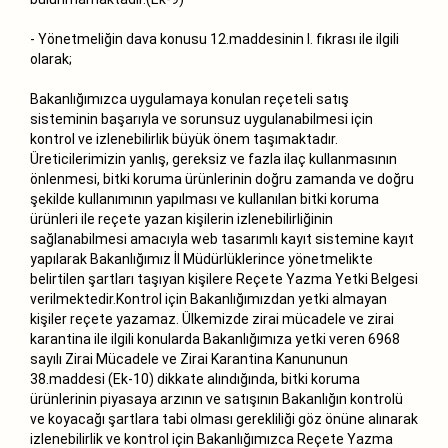
- Yönetmeliğin dava konusu 12.maddesinin l. fıkrası ile ilgili
olarak;
Bakanlığımızca uygulamaya konulan reçeteli satış
sisteminin başarıyla ve sorunsuz uygulanabilmesi için
kontrol ve izlenebilirlik büyük önem taşımaktadır.
Üreticilerimizin yanlış, gereksiz ve fazla ilaç kullanmasının
önlenmesi, bitki koruma ürünlerinin doğru zamanda ve doğru
şekilde kullanımının yapılması ve kullanılan bitki koruma
ürünleri ile reçete yazan kişilerin izlenebilirliğinin
sağlanabilmesi amacıyla web tasarımlı kayıt sistemine kayıt
yapılarak Bakanlığımız İl Müdürlüklerince yönetmelikte
belirtilen şartları taşıyan kişilere Reçete Yazma Yetki Belgesi
verilmektedir.Kontrol için Bakanlığımızdan yetki almayan
kişiler reçete yazamaz. Ülkemizde zirai mücadele ve zirai
karantina ile ilgili konularda Bakanlığımıza yetki veren 6968
sayılı Zirai Mücadele ve Zirai Karantina Kanununun
38.maddesi (Ek-10) dikkate alındığında, bitki koruma
ürünlerinin piyasaya arzının ve satışının Bakanlığın kontrolü
ve koyacağı şartlara tabi olması gerekliliği göz önüne alınarak
izlenebilirlik ve kontrol için Bakanlığımızca Reçete Yazma