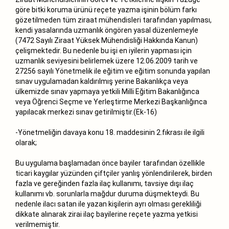
göre bitki koruma ürünü reçete yazma işinin bölüm farkı
gözetilmeden tüm ziraat mühendisleri tarafından yapılması,
kendi yasalarında uzmanlık öngören yasal düzenlemeyle
(7472 Sayılı Ziraat Yüksek Mühendisliği Hakkında Kanun)
çelişmektedir. Bu nedenle bu işi en iyilerin yapması için
uzmanlık seviyesini belirlemek üzere 12.06.2009 tarih ve
27256 sayılı Yönetmelik ile eğitim ve eğitim sonunda yapılan
sınav uygulamadan kaldırılmış yerine Bakanlıkça veya
ülkemizde sınav yapmaya yetkili Milli Eğitim Bakanlığınca
veya Öğrenci Seçme ve Yerleştirme Merkezi Başkanlığınca
yapılacak merkezi sınav getirilmiştir.(Ek-16)
-Yönetmeliğin davaya konu 18. maddesinin 2.fıkrası ile ilgili
olarak;
Bu uygulama başlamadan önce bayiler tarafından özellikle
ticari kaygılar yüzünden çiftçiler yanlış yönlendirilerek, birden
fazla ve gereğinden fazla ilaç kullanımı, tavsiye dışı ilaç
kullanımı vb. sorunlarla mağdur duruma düşmekteydi. Bu
nedenle ilacı satan ile yazan kişilerin ayrı olması gerekliliği
dikkate alınarak zirai ilaç bayilerine reçete yazma yetkisi
verilmemiştir.