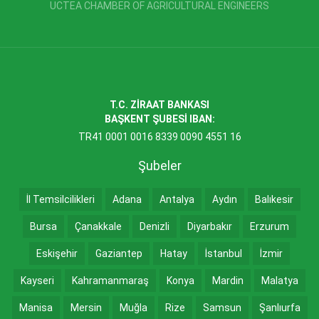
UCTEA CHAMBER OF AGRICULTURAL ENGINEERS
T.C. ZİRAAT BANKASI
BAŞKENT ŞUBESİ IBAN:
TR41 0001 0016 8339 0090 4551 16
Şubeler
İl Temsilcilikleri
Adana
Antalya
Aydın
Balıkesir
Bursa
Çanakkale
Denizli
Diyarbakır
Erzurum
Eskişehir
Gaziantep
Hatay
İstanbul
İzmir
Kayseri
Kahramanmaraş
Konya
Mardin
Malatya
Manisa
Mersin
Muğla
Rize
Samsun
Şanlıurfa