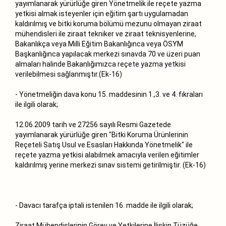
yayımlanarak yürürlüğe giren Yönetmelik ile reçete yazma
yetkisi almak isteyenler için eğitim şartı uygulamadan
kaldırılmış ve bitki koruma bölümü mezunu olmayan ziraat
mühendisleri ile ziraat tekniker ve ziraat teknisyenlerine,
Bakanlıkça veya Milli Eğitim Bakanlığınca veya ÖSYM
Başkanlığınca yapılacak merkezi sınavda 70 ve üzeri puan
almaları halinde Bakanlığımızca reçete yazma yetkisi
verilebilmesi sağlanmıştır.(Ek-16)
- Yönetmeliğin dava konu 15. maddesinin 1.,3. ve 4. fıkraları
ile ilgili olarak;
12.06.2009 tarih ve 27256 sayılı Resmi Gazetede
yayımlanarak yürürlüğe giren "Bitki Koruma Ürünlerinin
Reçeteli Satış Usul ve Esasları Hakkında Yönetmelik" ile
reçete yazma yetkisi alabilmek amacıyla verilen eğitimler
kaldırılmış yerine merkezi sınav sistemi getirilmiştir. (Ek-16)
- Davacı tarafça iptali istenilen 16. madde ile ilgili olarak;
Ziraat Mühendislerinin Görev ve Yetkilerine İlişkin Tüzüğe