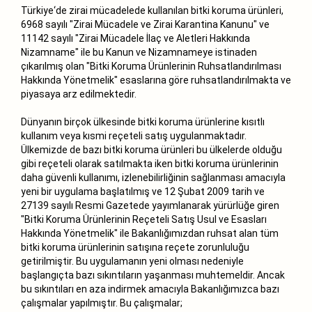
Türkiye‘de zirai mücadelede kullanılan bitki koruma ürünleri,
6968 sayılı "Zirai Mücadele ve Zirai Karantina Kanunu" ve
11142 sayılı "Zirai Mücadele İlaç ve Aletleri Hakkında
Nizamname" ile bu Kanun ve Nizamnameye istinaden
çıkarılmış olan "Bitki Koruma Ürünlerinin Ruhsatlandırılması
Hakkında Yönetmelik" esaslarına göre ruhsatlandırılmakta ve
piyasaya arz edilmektedir.
Dünyanın birçok ülkesinde bitki koruma ürünlerine kısıtlı
kullanım veya kısmi reçeteli satış uygulanmaktadır.
Ülkemizde de bazı bitki koruma ürünleri bu ülkelerde olduğu
gibi reçeteli olarak satılmakta iken bitki koruma ürünlerinin
daha güvenli kullanımı, izlenebilirliğinin sağlanması amacıyla
yeni bir uygulama başlatılmış ve 12 Şubat 2009 tarih ve
27139 sayılı Resmi Gazetede yayımlanarak yürürlüğe giren
"Bitki Koruma Ürünlerinin Reçeteli Satış Usul ve Esasları
Hakkında Yönetmelik" ile Bakanlığımızdan ruhsat alan tüm
bitki koruma ürünlerinin satışına reçete zorunluluğu
getirilmiştir. Bu uygulamanın yeni olması nedeniyle
başlangıçta bazı sıkıntıların yaşanması muhtemeldir. Ancak
bu sıkıntıları en aza indirmek amacıyla Bakanlığımızca bazı
çalışmalar yapılmıştır. Bu çalışmalar;