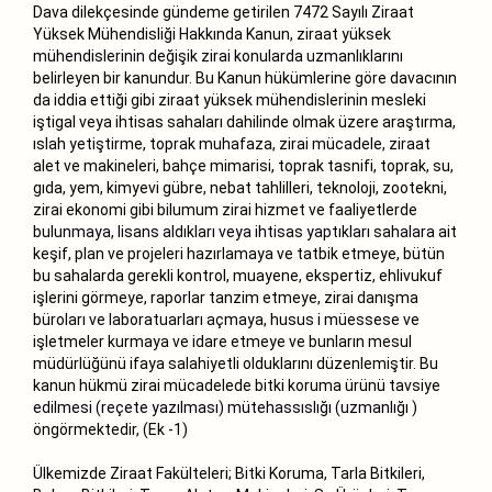
Dava dilekçesinde gündeme getirilen 7472 Sayılı Ziraat
Yüksek Mühendisliği Hakkında Kanun, ziraat yüksek
mühendislerinin değişik zirai konularda uzmanlıklarını
belirleyen bir kanundur. Bu Kanun hükümlerine göre davacının
da iddia ettiği gibi ziraat yüksek mühendislerinin mesleki
iştigal veya ihtisas sahaları dahilinde olmak üzere araştırma,
ıslah yetiştirme, toprak muhafaza, zirai mücadele, ziraat
alet ve makineleri, bahçe mimarisi, toprak tasnifi, toprak, su,
gıda, yem, kimyevi gübre, nebat tahlilleri, teknoloji, zootekni,
zirai ekonomi gibi bilumum zirai hizmet ve faaliyetlerde
bulunmaya, lisans aldıkları veya ihtisas yaptıkları sahalara ait
keşif, plan ve projeleri hazırlamaya ve tatbik etmeye, bütün
bu sahalarda gerekli kontrol, muayene, ekspertiz, ehlivukuf
işlerini görmeye, raporlar tanzim etmeye, zirai danışma
büroları ve laboratuarları açmaya, husus i müessese ve
işletmeler kurmaya ve idare etmeye ve bunların mesul
müdürlüğünü ifaya salahiyetli olduklarını düzenlemiştir. Bu
kanun hükmü zirai mücadelede bitki koruma ürünü tavsiye
edilmesi (reçete yazılması) mütehassıslığı (uzmanlığı )
öngörmektedir, (Ek -1)
Ülkemizde Ziraat Fakülteleri; Bitki Koruma, Tarla Bitkileri,