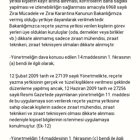
yetkili kişilerin kayıt altına alınması, kontrollerin daha sağlıklı
yapılması ve izlenebilirliğin sağlanması amacıyla 6968 sayılı
Zirai Mücadele ve Zirai Karantina Kanunun Bakanlığımıza
vermiş olduğu yetkiye dayanılarak verilmektedir.
Bakanlığımızca reçete yazma yetkisi verilen kişilerin görev
yerleri üye oldukları kuruluşlar (oda, dernekler veya birlikler
vb.) dikkate alınmamış sadece ziraat mühendisi, ziraat
teknikeri, ziraat teknisyeni olmaları dikkate alınmıştır.
-Yönetmeliğin dava konusu edilen 14.maddesinin 1. fıkrasının
(a) bendi ile ilgili olarak;
12 Şubat 2009 tarih ve 27139 sayılı Yönetmelikte, reçete
yazma yetkisinin gerçek ve tüzel kişiliklere verilmesi şeklinde
düzenleme yapılmış ancak, 12 Haziran 2009 tarih ve 27256
sayılı Resmi Gazetede yayımlanan yönetmeliğin 11. maddesi
ile bu uygulamaya son verilerek reçete yazma yetkisine
sahip olacak kişilerin sadece ziraat mühendisi, ziraat
teknikeri ve ziraat teknisyeni olması dikkate alınması
nedeniyle kişisel bilgilerinin istenmesi uygulamaya
konulmuştur. (Ek-12)
-Yönetmeliğin 14.maddesinin 1. fıkrasının (ç) bendi ile ilgili