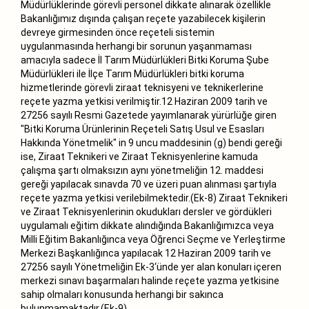
Müdürlüklerinde görevli personel dikkate alınarak özellikle
Bakanlığımız dışında çalışan reçete yazabilecek kişilerin
devreye girmesinden önce reçeteli sistemin
uygulanmasında herhangi bir sorunun yaşanmaması
amacıyla sadece İl Tarım Müdürlükleri Bitki Koruma Şube
Müdürlükleri ile İlçe Tarım Müdürlükleri bitki koruma
hizmetlerinde görevli ziraat teknisyeni ve teknikerlerine
reçete yazma yetkisi verilmiştir.12 Haziran 2009 tarih ve
27256 sayılı Resmi Gazetede yayımlanarak yürürlüğe giren
"Bitki Koruma Ürünlerinin Reçeteli Satış Usul ve Esasları
Hakkında Yönetmelik" in 9 uncu maddesinin (g) bendi gereği
ise, Ziraat Teknikeri ve Ziraat Teknisyenlerine kamuda
çalışma şartı olmaksızın aynı yönetmeliğin 12. maddesi
gereği yapılacak sınavda 70 ve üzeri puan alınması şartıyla
reçete yazma yetkisi verilebilmektedir.(Ek-8) Ziraat Teknikeri
ve Ziraat Teknisyenlerinin okudukları dersler ve gördükleri
uygulamalı eğitim dikkate alındığında Bakanlığımızca veya
Milli Eğitim Bakanlığınca veya Öğrenci Seçme ve Yerleştirme
Merkezi Başkanlığınca yapılacak 12 Haziran 2009 tarih ve
27256 sayılı Yönetmeliğin Ek-3‘ünde yer alan konuları içeren
merkezi sınavı başarmaları halinde reçete yazma yetkisine
sahip olmaları konusunda herhangi bir sakınca
bulunmamaktadır.(Ek-9)