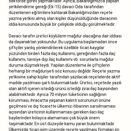
sektörde görev yapmaktadır. Ayrıca, Bakanlığımızca yapılan
yetkilendirme gereği (Ek-15) davacı Oda tarafından
düzenlenen eğitimlere katılarak Bakanlığımızdan reçete
yazma yetkisi almış olan kişiler düşünüldüğünde davacının
iddia konusunda büyük bir çelişkide olduğu görülmektedir.
Davacı tarafın üretici köylülerin mağdur olacağına dair iddiası
da dayanaktan yoksundur. Bu uygulama başlamadan önce
çiftçiler yanlış yönlendirilerek özellikle ticari kaygılar
yüzünden birden fazla ilaç kullanımı, gereğinden fazla ilaç
kullanımı, tavsiye dışı ilaç kullanımı vb. sorunlarla mağdur
duruma düşmekteydi. Yapılan düzenleme ile çiftçilerin
herhangi bir mağduriyeti söz konusu değildir. Reçete yazma
yetkisine sahip kişiler tarafından yazılacak reçetelerde aktif
madde yazılması şartı bulunmaktadır. Üretici, reçetede yazılı
olan aktifi içeren istediği ürünü istediği zirai ilaç bayisinden
alabilmektedir. Ayrıca 70 milyon tüketicinin sağlığının
korunması, ihracatta yaşanan kalıntı sorununun önüne
geçilmesi ve dış ticarette ülkemiz itibarının sarsılmaması
açısından üreticinin kullanmaması gereken ilacı ilaç
bayilerinden kolayca alamaması çok büyük önem
taşımaktadır. En üst düzeyde kamu yararı bulunmaktadır.
Ülkemizde ticari isim üzerinde reçete yazılması firmaları ön