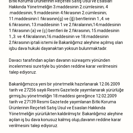
Bitki Koruma Ürünlerinin Reçeteli Satış Usul ve Esasları
Hakkında Yönetmeliğin 3.maddesinin 2.cümlesinin; 4
.maddesinin; 9.maddesinin 4.fıkrasının 2.cümlesinin;
11.maddesinin l. fıkrasının(g) ve (ğ) bentlerinin 1.,4. ve
6.fıkrasının; 13.maddesinin 1.ve 2.fıkralarının;14.maddesinin
1.fıkrasının (a) ve (ç) bentleri ile 2.fıkrasının; 15.maddesinin
1.,3. ve 4.fıkralarının;16.maddesinin ve 18.maddesinin
2.fıkrasının iptali istemi ile Bakanlığımız aleyhine açılmış olan
işbu dava hukuki dayanaktan yoksun bulunmaktadır.
Davacı tarafından açılan davanın süreaşımı yönünden
incelenmesi suretiyle bu yönden reddine karar verilmesini
talep ediyoruz.
Bakanlığımızca yeni bir yönetmelik hazırlanarak 12.06.2009
tarih ve 27256 sayılı Resmi Gazetede yayımlanarak yürürlüğe
girmiş,bu yönetmeliğin 18.maddesi gereğince 12.02.2009
tarih ve 27139 Resmi Gazetede yayımlanan Bitki Koruma
Ürünlerinin Reçeteli Satış Usul ve Esasları Hakkında
Yönetmeliğin yürürlükten kaldırılmıştır. Bakanlığımız aleyhine
açılan iş bu dava konusuz kalmış olup,davanın reddine karar
verilmesini talep ediyoruz.