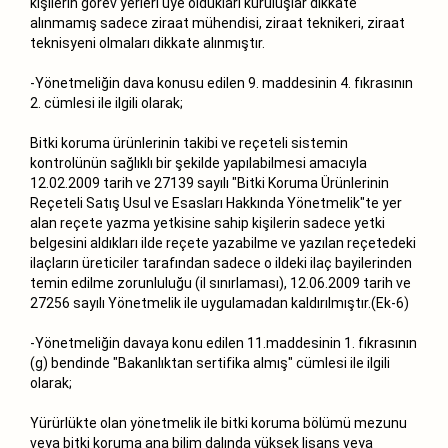
kişilerin görev yerleri üye oldukları kuruluşlar dikkate
alınmamış sadece ziraat mühendisi, ziraat teknikeri, ziraat
teknisyeni olmaları dikkate alınmıştır.
-Yönetmeliğin dava konusu edilen 9. maddesinin 4. fıkrasının
2. cümlesi ile ilgili olarak;
Bitki koruma ürünlerinin takibi ve reçeteli sistemin
kontrolünün sağlıklı bir şekilde yapılabilmesi amacıyla
12.02.2009 tarih ve 27139 sayılı "Bitki Koruma Ürünlerinin
Reçeteli Satış Usul ve Esasları Hakkında Yönetmelik"te yer
alan reçete yazma yetkisine sahip kişilerin sadece yetki
belgesini aldıkları ilde reçete yazabilme ve yazılan reçetedeki
ilaçların üreticiler tarafından sadece o ildeki ilaç bayilerinden
temin edilme zorunluluğu (il sınırlaması), 12.06.2009 tarih ve
27256 sayılı Yönetmelik ile uygulamadan kaldırılmıştır.(Ek-6)
-Yönetmeliğin davaya konu edilen 11.maddesinin 1. fıkrasının
(g) bendinde "Bakanlıktan sertifika almış" cümlesi ile ilgili
olarak;
Yürürlükte olan yönetmelik ile bitki koruma bölümü mezunu
veya bitki koruma ana bilim dalında yüksek lisans veya