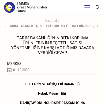
Anasayfa
TARIM BAKANLIĞI'NIN BİTKİ KORUMA ÜRÜNLERİNİN REÇET...
TARIM BAKANLIĞI'NIN BİTKİ KORUMA
ÜRÜNLERİNİN REÇETELİ SATIŞI
YÖNETMELİĞİNE KARŞI AÇTIĞIMIZ DAVADA
VERDİĞİ CEVAP
MERKEZ
01.12.2009
T.C. TARIM VE KÖYİŞLERİ BAKANLIĞI
Hukuk Müşavirliği
DANIŞTAY ONUNCU DAİRE BAŞKANLIĞINA