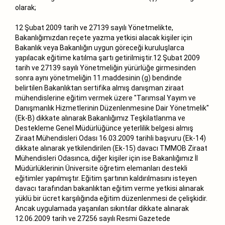
olarak;
12 Şubat 2009 tarih ve 27139 sayılı Yönetmelikte,
Bakanlığımızdan reçete yazma yetkisi alacak kişiler için
Bakanlık veya Bakanlığın uygun göreceği kuruluşlarca
yapılacak eğitime katılma şartı getirilmiştir.12 Şubat 2009
tarih ve 27139 sayılı Yönetmeliğin yürürlüğe girmesinden
sonra aynı yönetmeliğin 11.maddesinin (g) bendinde
belirtilen Bakanlıktan sertifika almış danışman ziraat
mühendislerine eğitim vermek üzere "Tarımsal Yayım ve
Danışmanlık Hizmetlerinin Düzenlenmesine Dair Yönetmelik"
(Ek-B) dikkate alınarak Bakanlığımız Teşkilatlanma ve
Destekleme Genel Müdürlüğünce yeterlilik belgesi almış
Ziraat Mühendisleri Odası 16.03.2009 tarihli başvuru (Ek-14)
dikkate alınarak yetkilendirilen (Ek-15) davacı TMMOB Ziraat
Mühendisleri Odasınca, diğer kişiler için ise Bakanlığımız İl
Müdürlüklerinin Üniversite öğretim elemanları destekli
eğitimler yapılmıştır. Eğitim şartının kaldırılmasını isteyen
davacı tarafından bakanlıktan eğitim verme yetkisi alınarak
yüklü bir ücret karşılığında eğitim düzenlenmesi de çelişkidir.
Ancak uygulamada yaşanılan sıkıntılar dikkate alınarak
12.06.2009 tarih ve 27256 sayılı Resmi Gazetede