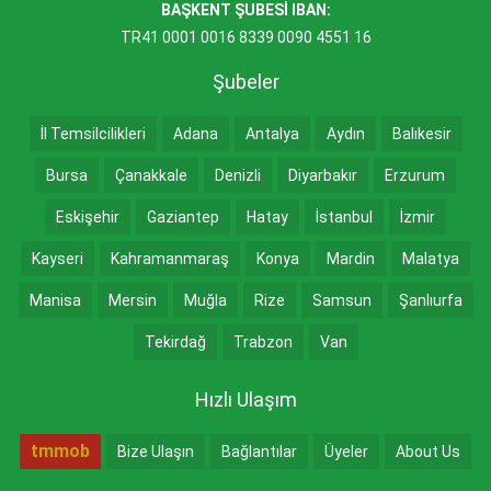
BAŞKENT ŞUBESİ IBAN:
TR41 0001 0016 8339 0090 4551 16
Şubeler
İl Temsilcilikleri
Adana
Antalya
Aydın
Balıkesir
Bursa
Çanakkale
Denizli
Diyarbakır
Erzurum
Eskişehir
Gaziantep
Hatay
İstanbul
İzmir
Kayseri
Kahramanmaraş
Konya
Mardin
Malatya
Manisa
Mersin
Muğla
Rize
Samsun
Şanlıurfa
Tekirdağ
Trabzon
Van
Hızlı Ulaşım
tmmob
Bize Ulaşın
Bağlantılar
Üyeler
About Us