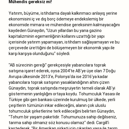
Mühendis gereksiz mi!
Yatırım, büyüme, istihdama dayalı kalkınmacı anlayış yerine
ekonomisini iç ve dış borç ödemeye endekslemiş bir
ekonomide mimara ve mühendise gereksinim kalmayacağını
kaydeden Günaydın, "Uzun yıllardan bu yana gazino
kapitalizminin egemenliğinin kollarını uzattığı bir yapı
içerisinde yatırım yapamayan, istihdam sağlayamayan ve bu
çerçevede ürettiğini de bölüşemeyen bir ekonomik yapı ile
karşı karşıya olunduğunu" söyledi.
"AB sürecinin gereği" gerekçesiyle yabancılara toprak
satışına işaret ederek, oysa 2004‘te AB‘ye üye olan 7 Doğu
Avrupa ülkesinde 2013‘e, Polonya‘da ise 2016‘ya kadar
yabancılara toprak satışının yasaklandığının altını çizen
Günaydın, toprak satışında meşruiyetin temeli olarak AB‘yi
göstermenin yanlışlığını ortaya koydu. Tohumculuk Yasası ile
Türkiye gibi gen bankası üzerinde kurulmuş bir ülkede, yerli
çeşitlerin tümünün inkar edileceğini, alanın çok uluslu
tohumculuk şirketlerine terk edileceğini belirten Günaydın,
"Tohum bir yaşam paketidir. Tohumunuza sahip değilseniz,
tarıma sahip olmanız söz konusu olamaz" dedi. Cargill‘i
kastederek, "Bir Amerikan şirketi için çıkarılan yasa ile tarım