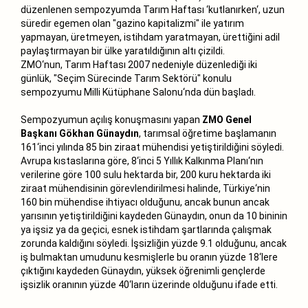
düzenlenen sempozyumda Tarım Haftası ‘kutlanırken‘, uzun
süredir egemen olan "gazino kapitalizmi" ile yatırım
yapmayan, üretmeyen, istihdam yaratmayan, ürettiğini adil
paylaştırmayan bir ülke yaratıldığının altı çizildi.
ZMO‘nun, Tarım Haftası 2007 nedeniyle düzenlediği iki
günlük, "Seçim Sürecinde Tarım Sektörü" konulu
sempozyumu Milli Kütüphane Salonu‘nda dün başladı.
Sempozyumun açılış konuşmasını yapan
ZMO Genel
Başkanı Gökhan Günaydın
, tarımsal öğretime başlamanın
161‘inci yılında 85 bin ziraat mühendisi yetiştirildiğini söyledi.
Avrupa kıstaslarına göre, 8‘inci 5 Yıllık Kalkınma Planı‘nın
verilerine göre 100 sulu hektarda bir, 200 kuru hektarda iki
ziraat mühendisinin görevlendirilmesi halinde, Türkiye‘nin
160 bin mühendise ihtiyacı olduğunu, ancak bunun ancak
yarısının yetiştirildiğini kaydeden Günaydın, onun da 10 bininin
ya işsiz ya da geçici, esnek istihdam şartlarında çalışmak
zorunda kaldığını söyledi. İşsizliğin yüzde 9.1 olduğunu, ancak
iş bulmaktan umudunu kesmişlerle bu oranın yüzde 18‘lere
çıktığını kaydeden Günaydın, yüksek öğrenimli gençlerde
işsizlik oranının yüzde 40‘ların üzerinde olduğunu ifade etti.