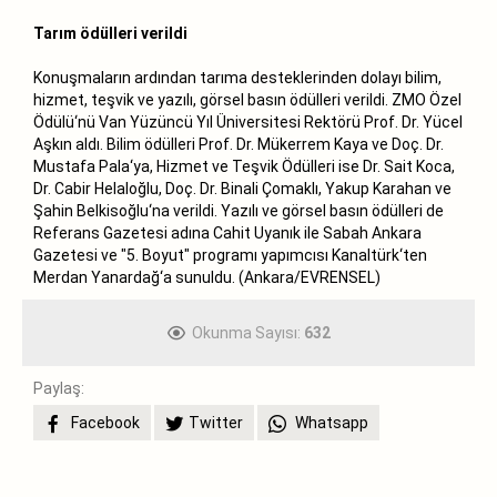
Tarım ödülleri verildi
Konuşmaların ardından tarıma desteklerinden dolayı bilim,
hizmet, teşvik ve yazılı, görsel basın ödülleri verildi. ZMO Özel
Ödülü‘nü Van Yüzüncü Yıl Üniversitesi Rektörü Prof. Dr. Yücel
Aşkın aldı. Bilim ödülleri Prof. Dr. Mükerrem Kaya ve Doç. Dr.
Mustafa Pala‘ya, Hizmet ve Teşvik Ödülleri ise Dr. Sait Koca,
Dr. Cabir Helaloğlu, Doç. Dr. Binali Çomaklı, Yakup Karahan ve
Şahin Belkisoğlu‘na verildi. Yazılı ve görsel basın ödülleri de
Referans Gazetesi adına Cahit Uyanık ile Sabah Ankara
Gazetesi ve "5. Boyut" programı yapımcısı Kanaltürk‘ten
Merdan Yanardağ‘a sunuldu. (Ankara/EVRENSEL)
Okunma Sayısı:
632
Paylaş:
Facebook
Twitter
Whatsapp