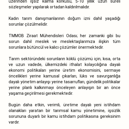
üzerinden işsiz kalma korkusu, 5-10 yıllık uzun süreli
sözleşmeler yapılarak ortadan kaldırılmalıdır.
Kadın tarım danışmanlarının doğum izni dahil yaşadığı
sorunlar çözülmelidir.
TMMOB Ziraat Mühendisleri Odası; her zamanki gibi bu
sorun dahil meslek ve meslektaşlarımıza ilişkin tüm
sorunlara bütüncül ve kalıcı çözümler önermektedir.
Tarım sektöründeki sorunların köklü çözümü için; kısa, orta
ve uzun vadede, ülkemizdeki ithalat kolaycılığına dayalı
ekonomi politikaları yerine üretim ekonomisini, sermaye
öncelikleri yerine kamusal çıkarları, lüks ve savurganlığa
dayalı yönetim anlayışı yerine tasarrufları, gündelik politikalar
yerine planlı kalkınmayı önceleyen anlayışın bir an önce
yaşama geçirilmesi gerekmektedir.
Bugün daha etkin, verimli, üretime dayalı yeni istihdam
olanakları yaratan bir tarımsal kamu yönetimine, işsizlik
sorununa duyarlı bir kamu istihdam politikasına gereksinim
vardır.