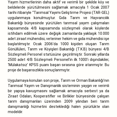
Yayım hizmetlerinin daha aktif ve verimli bir şekilde köy ve
beldelerde yürütülmesini sağlamak amacıyla 1 Ocak 2007
tarihi itibariyle “Tarımsal Yayımı Geliştirme Projesi (TAR-GEL)
uygulanmaya konulmuştur. Gıda Tarım ve Hayvancılık
Bakanlığı bünyesinde yürütülen tarımsal yayım çalışmaları
kapsamında 4/B kapsamında sözleşmeli olarak köylerde
istihdam edilmek üzere değişik zamanlarda yaklaşık 10.000
adet ziraat mühendisi, veteriner hekim ve gıda mühendisi işe
başlatılmıştır. Ocak 2006’da 1000 kişiden oluşan Tarım
Gönüllüleri, Tarım ve Köyişleri Bakanlığı (T.K.B) bünyesi 4/B
Sözleşmeli Personel statüsüne geçirilmiştir. Sonraki yıllarda
2500 adet 4/B Sözleşmeli Personel’in ilk 1000’i dışındakiler,
‘Mülakatsız’ KPSS puanı başarı sırasına göre atanmıştır. Bu
proje de başarısızlıkla sonuçlanmıştır.
Uygulamaya konulan son proje, Tarım ve Orman Bakanlığı’nın
Tarımsal Yayım ve Danışmanlık sisteminin yaygın ve verimli
bir yapıya kavuşmasını sağlamak amacıyla serbest ya da
Ziraat Odaları, Kooperatifler ve Birlikler bünyesinde çalışan
tarım danışmanları üzerinden 2009 yılından beri tarım
danışmanlığı hizmetini desteklediği halen yürürlükte olan
modeldir.