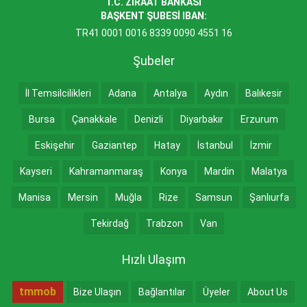
T.C. ZİRAAT BANKASI
BAŞKENT ŞUBESİ IBAN:
TR41 0001 0016 8339 0090 4551 16
Şubeler
İl Temsilcilikleri
Adana
Antalya
Aydın
Balıkesir
Bursa
Çanakkale
Denizli
Diyarbakır
Erzurum
Eskişehir
Gaziantep
Hatay
İstanbul
İzmir
Kayseri
Kahramanmaraş
Konya
Mardin
Malatya
Manisa
Mersin
Muğla
Rize
Samsun
Şanlıurfa
Tekirdağ
Trabzon
Van
Hızlı Ulaşım
tmmob
Bize Ulaşın
Bağlantılar
Üyeler
About Us