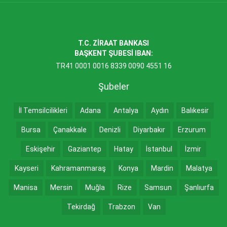
T.C. ZİRAAT BANKASI
BAŞKENT ŞUBESİ IBAN:
TR41 0001 0016 8339 0090 4551 16
Şubeler
İl Temsilcilikleri
Adana
Antalya
Aydın
Balıkesir
Bursa
Çanakkale
Denizli
Diyarbakır
Erzurum
Eskişehir
Gaziantep
Hatay
İstanbul
İzmir
Kayseri
Kahramanmaraş
Konya
Mardin
Malatya
Manisa
Mersin
Muğla
Rize
Samsun
Şanlıurfa
Tekirdağ
Trabzon
Van