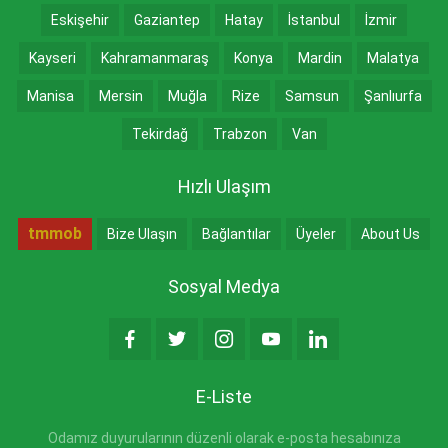
Eskişehir
Gaziantep
Hatay
İstanbul
İzmir
Kayseri
Kahramanmaraş
Konya
Mardin
Malatya
Manisa
Mersin
Muğla
Rize
Samsun
Şanlıurfa
Tekirdağ
Trabzon
Van
Hızlı Ulaşım
tmmob
Bize Ulaşın
Bağlantılar
Üyeler
About Us
Sosyal Medya
E-Liste
Odamız duyurularının düzenli olarak e-posta hesabınıza