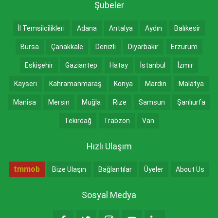
Şubeler
İl Temsilcilikleri
Adana
Antalya
Aydın
Balıkesir
Bursa
Çanakkale
Denizli
Diyarbakır
Erzurum
Eskişehir
Gaziantep
Hatay
İstanbul
İzmir
Kayseri
Kahramanmaraş
Konya
Mardin
Malatya
Manisa
Mersin
Muğla
Rize
Samsun
Şanlıurfa
Tekirdağ
Trabzon
Van
Hızlı Ulaşım
tmmob
Bize Ulaşın
Bağlantılar
Üyeler
About Us
Sosyal Medya