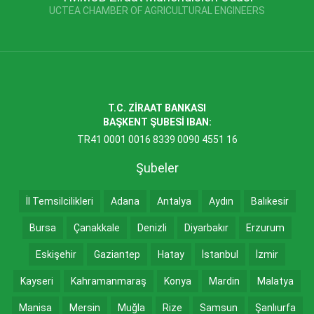
UCTEA CHAMBER OF AGRICULTURAL ENGINEERS
T.C. ZİRAAT BANKASI
BAŞKENT ŞUBESİ IBAN:
TR41 0001 0016 8339 0090 4551 16
Şubeler
İl Temsilcilikleri
Adana
Antalya
Aydın
Balıkesir
Bursa
Çanakkale
Denizli
Diyarbakır
Erzurum
Eskişehir
Gaziantep
Hatay
İstanbul
İzmir
Kayseri
Kahramanmaraş
Konya
Mardin
Malatya
Manisa
Mersin
Muğla
Rize
Samsun
Şanlıurfa