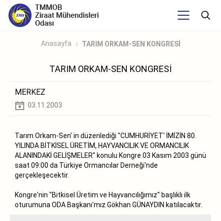
Anasayfa
TARIM ORKAM-SEN KONGRESİ
TARIM ORKAM-SEN KONGRESİ
MERKEZ
03.11.2003
Tarım Orkam-Sen' in düzenlediği "CUMHURİYET' İMİZİN 80.
YILINDA BİTKİSEL ÜRETİM, HAYVANCILIK VE ORMANCILIK
ALANINDAKİ GELİŞMELER" konulu Kongre 03 Kasım 2003 günü
saat 09:00 da Türkiye Ormancılar Derneği'nde
gerçekleşecektir.
Kongre'nin "Bitkisel Üretim ve Hayvancılığımız" başlıklı ilk
oturumuna ODA Başkanı'mız Gökhan GÜNAYDIN katılacaktır.