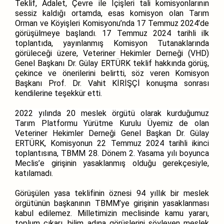
Teklif, Adalet, Çevre ile İçişleri tali komisyonlarının
sessiz kaldığı ortamda, esas komisyon olan Tarım
Orman ve Köyişleri Komisyonu’nda 17 Temmuz 2024’de
görüşülmeye başlandı. 17 Temmuz 2024 tarihli ilk
toplantıda, yayınlanmış Komisyon Tutanaklarında
görüleceği üzere, Veteriner Hekimler Derneği (VHD)
Genel Başkanı Dr. Gülay ERTÜRK teklif hakkında görüş,
çekince ve önerilerini belirtti, söz veren Komisyon
Başkanı Prof. Dr. Vahit KİRİŞÇİ konuşma sonrası
kendilerine teşekkür etti.
2022 yılında 20 meslek örgütü olarak kurduğumuz
Tarım Platformu Yürütme Kurulu Üyemiz de olan
Veteriner Hekimler Derneği Genel Başkan Dr. Gülay
ERTÜRK, Komisyonun 22 Temmuz 2024 tarihli ikinci
toplantısına, TBMM 28. Dönem 2. Yasama yılı boyunca
Meclis’e
girişinin yasaklanmış olduğu gerekçesiyle,
katılamadı.
Görüşülen yasa teklifinin öznesi 94 yıllık bir meslek
örgütünün başkanının TBMM’ye girişinin yasaklanması
kabul edilemez. Milletimizin meclisinde kamu yararı,
toplum çıkarı, bilim adına görüşlerini söyleyen meslek