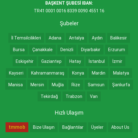
BAŞKENT ŞUBESİ IBAN:
TR41 0001 0016 8339 0090 4551 16
Şubeler
İl Temsilcilikleri
Adana
Antalya
Aydın
Balıkesir
Bursa
Çanakkale
Denizli
Diyarbakır
Erzurum
Eskişehir
Gaziantep
Hatay
İstanbul
İzmir
Kayseri
Kahramanmaraş
Konya
Mardin
Malatya
Manisa
Mersin
Muğla
Rize
Samsun
Şanlıurfa
Tekirdağ
Trabzon
Van
Hızlı Ulaşım
tmmob
Bize Ulaşın
Bağlantılar
Üyeler
About Us