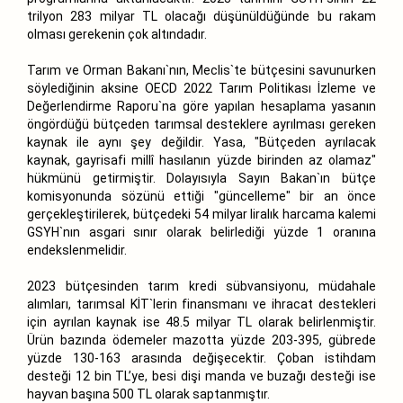
trilyon 283 milyar TL olacağı düşünüldüğünde bu rakam
olması gerekenin çok altındadır.
Tarım ve Orman Bakanı`nın, Meclis`te bütçesini savunurken
söylediğinin aksine OECD 2022 Tarım Politikası İzleme ve
Değerlendirme Raporu`na göre yapılan hesaplama yasanın
öngördüğü bütçeden tarımsal desteklere ayrılması gereken
kaynak ile aynı şey değildir. Yasa, "Bütçeden ayrılacak
kaynak, gayrisafi millî hasılanın yüzde birinden az olamaz"
hükmünü getirmiştir. Dolayısıyla Sayın Bakan`ın bütçe
komisyonunda sözünü ettiği "güncelleme" bir an önce
gerçekleştirilerek, bütçedeki 54 milyar liralık harcama kalemi
GSYH`nın asgari sınır olarak belirlediği yüzde 1 oranına
endekslenmelidir.
2023 bütçesinden tarım kredi sübvansiyonu, müdahale
alımları, tarımsal KİT`lerin finansmanı ve ihracat destekleri
için ayrılan kaynak ise 48.5 milyar TL olarak belirlenmiştir.
Ürün bazında ödemeler mazotta yüzde 203-395, gübrede
yüzde 130-163 arasında değişecektir. Çoban istihdam
desteği 12 bin TL’ye, besi dişi manda ve buzağı desteği ise
hayvan başına 500 TL olarak saptanmıştır.