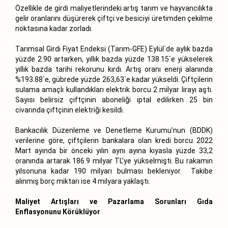
Özellikle de girdi maliyetlerindeki artış tarım ve hayvancılıkta
gelir oranlarını düşürerek çiftçi ve besiciyi üretimden çekilme
noktasına kadar zorladı.
Tarımsal Girdi Fiyat Endeksi (Tarım-GFE) Eylül`de aylık bazda
yüzde 2.90 artarken, yıllık bazda yüzde 138.15`e yükselerek
yıllık bazda tarihi rekorunu kırdı. Artış oranı enerji alanında
%193.88`e, gübrede yüzde 263,63`e kadar yükseldi. Çiftçilerin
sulama amaçlı kullandıkları elektrik borcu 2 milyar lirayı aştı.
Sayısı belirsiz çiftçinin aboneliği iptal edilirken 25 bin
civarında çiftçinin elektriği kesildi.
Bankacılık Düzenleme ve Denetleme Kurumu’nun (BDDK)
verilerine göre, çiftçilerin bankalara olan kredi borcu 2022
Mart ayında bir önceki yılın aynı ayına kıyasla yüzde 33,2
oranında artarak 186.9 milyar TL’ye yükselmişti. Bu rakamın
yılsonuna kadar 190 milyarı bulması bekleniyor. Takibe
alınmış borç miktarı ise 4 milyara yaklaştı.
Maliyet Artışları ve Pazarlama Sorunları Gıda
Enflasyonunu Körüklüyor