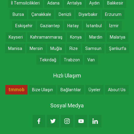
İl Temsilcilikleri
Adana
Antalya
Aydın
Balıkesir
Bursa
Çanakkale
Denizli
Diyarbakır
Erzurum
Eskişehir
Gaziantep
Hatay
İstanbul
İzmir
Kayseri
Kahramanmaraş
Konya
Mardin
Malatya
Manisa
Mersin
Muğla
Rize
Samsun
Şanlıurfa
Tekirdağ
Trabzon
Van
Hızlı Ulaşım
tmmob
Bize Ulaşın
Bağlantılar
Üyeler
About Us
Sosyal Medya