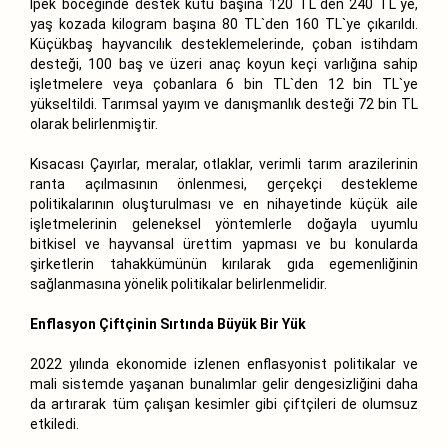
İpek böceğinde destek kutu başına 120 TL`den 240 TL`ye,
yaş kozada kilogram başına 80 TL`den 160 TL`ye çıkarıldı.
Küçükbaş hayvancılık desteklemelerinde, çoban istihdam
desteği, 100 baş ve üzeri anaç koyun keçi varlığına sahip
işletmelere veya çobanlara 6 bin TL`den 12 bin TL`ye
yükseltildi. Tarımsal yayım ve danışmanlık desteği 72 bin TL
olarak belirlenmiştir.
Kısacası Çayırlar, meralar, otlaklar, verimli tarım arazilerinin
ranta açılmasının önlenmesi, gerçekçi destekleme
politikalarının oluşturulması ve en nihayetinde küçük aile
işletmelerinin geleneksel yöntemlerle doğayla uyumlu
bitkisel ve hayvansal ürettim yapması ve bu konularda
şirketlerin tahakkümünün kırılarak gıda egemenliğinin
sağlanmasına yönelik politikalar belirlenmelidir.
Enflasyon Çiftçinin Sırtında Büyük Bir Yük
2022 yılında ekonomide izlenen enflasyonist politikalar ve
mali sistemde yaşanan bunalımlar gelir dengesizliğini daha
da artırarak tüm çalışan kesimler gibi çiftçileri de olumsuz
etkiledi.