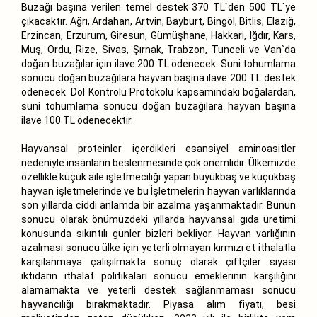
Buzağı başına verilen temel destek 370 TL`den 500 TL`ye
çıkacaktır. Ağrı, Ardahan, Artvin, Bayburt, Bingöl, Bitlis, Elazığ,
Erzincan, Erzurum, Giresun, Gümüşhane, Hakkari, Iğdır, Kars,
Muş, Ordu, Rize, Sivas, Şırnak, Trabzon, Tunceli ve Van`da
doğan buzağılar için ilave 200 TL ödenecek. Suni tohumlama
sonucu doğan buzağılara hayvan başına ilave 200 TL destek
ödenecek. Döl Kontrolü Protokolü kapsamındaki boğalardan,
suni tohumlama sonucu doğan buzağılara hayvan başına
ilave 100 TL ödenecektir.
Hayvansal proteinler içerdikleri esansiyel aminoasitler
nedeniyle insanların beslenmesinde çok önemlidir. Ülkemizde
özellikle küçük aile işletmeciliği yapan büyükbaş ve küçükbaş
hayvan işletmelerinde ve bu İşletmelerin hayvan varlıklarında
son yıllarda ciddi anlamda bir azalma yaşanmaktadır. Bunun
sonucu olarak önümüzdeki yıllarda hayvansal gıda üretimi
konusunda sıkıntılı günler bizleri bekliyor. Hayvan varlığının
azalması sonucu ülke için yeterli olmayan kırmızı et ithalatla
karşılanmaya çalışılmakta sonuç olarak çiftçiler siyasi
iktidarın ithalat politikaları sonucu emeklerinin karşılığını
alamamakta ve yeterli destek sağlanmaması sonucu
hayvancılığı bırakmaktadır. Piyasa alım fiyatı, besi