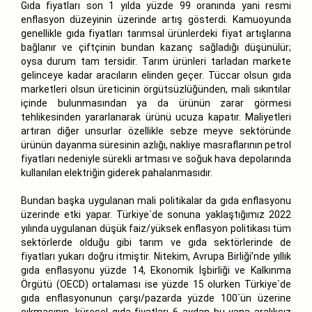
Gıda fiyatları son 1 yılda yüzde 99 oranında yani resmi
enflasyon düzeyinin üzerinde artış gösterdi. Kamuoyunda
genellikle gıda fiyatları tarımsal ürünlerdeki fiyat artışlarına
bağlanır ve çiftçinin bundan kazanç sağladığı düşünülür;
oysa durum tam tersidir. Tarım ürünleri tarladan markete
gelinceye kadar aracıların elinden geçer. Tüccar olsun gıda
marketleri olsun üreticinin örgütsüzlüğünden, mali sıkıntılar
içinde bulunmasından ya da ürünün zarar görmesi
tehlikesinden yararlanarak ürünü ucuza kapatır. Maliyetleri
artıran diğer unsurlar özellikle sebze meyve sektöründe
ürünün dayanma süresinin azlığı, nakliye masraflarının petrol
fiyatları nedeniyle sürekli artması ve soğuk hava depolarında
kullanılan elektriğin giderek pahalanmasıdır.
Bundan başka uygulanan mali politikalar da gıda enflasyonu
üzerinde etki yapar. Türkiye`de sonuna yaklaştığımız 2022
yılında uygulanan düşük faiz/yüksek enflasyon politikası tüm
sektörlerde olduğu gibi tarım ve gıda sektörlerinde de
fiyatları yukarı doğru itmiştir. Nitekim, Avrupa Birliği’nde yıllık
gıda enflasyonu yüzde 14, Ekonomik İşbirliği ve Kalkınma
Örgütü (OECD) ortalaması ise yüzde 15 olurken Türkiye`de
gıda enflasyonunun çarşı/pazarda yüzde 100`ün üzerine
çıkmasının, küresel gıda fiyatları 6 aydan bu yana aralıksız