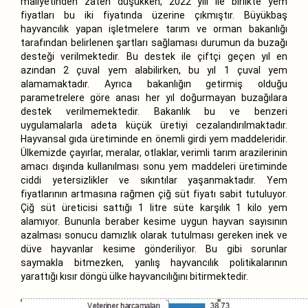
maliyetinden zaten düşükken, 2022 yılı ile birlikte yem
fiyatları bu iki fiyatında üzerine çıkmıştır. Büyükbaş
hayvancılık yapan işletmelere tarım ve orman bakanlığı
tarafından belirlenen şartları sağlaması durumun da buzağı
desteği verilmektedir. Bu destek ile çiftçi geçen yıl en
azından 2 çuval yem alabilirken, bu yıl 1 çuval yem
alamamaktadır. Ayrıca bakanlığın getirmiş olduğu
parametrelere göre anası her yıl doğurmayan buzağılara
destek verilmemektedir. Bakanlık bu ve benzeri
uygulamalarla adeta küçük üretiyi cezalandırılmaktadır.
Hayvansal gıda üretiminde en önemli girdi yem maddeleridir.
Ülkemizde çayırlar, meralar, otlaklar, verimli tarım arazilerinin
amacı dışında kullanılması sonu yem maddeleri üretiminde
ciddi yetersizlikler ve sıkıntılar yaşanmaktadır. Yem
fiyatlarının artmasına rağmen çiğ süt fiyatı sabit tutuluyor.
Çiğ süt üreticisi sattığı 1 litre süte karşılık 1 kilo yem
alamıyor. Bununla beraber kesime uygun hayvan sayısının
azalması sonucu damızlık olarak tutulması gereken inek ve
düve hayvanlar kesime gönderiliyor. Bu gibi sorunlar
saymakla bitmezken, yanlış hayvancılık politikalarının
yarattığı kısır döngü ülke hayvancılığını bitirmektedir.