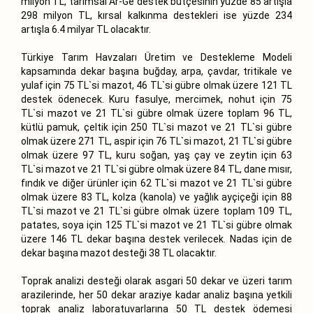
milyon TL, tarımsal Ar-Ge destek bütçesinin yüzde 85 artışla
298 milyon TL, kırsal kalkınma destekleri ise yüzde 234
artışla 6.4 milyar TL olacaktır.
Türkiye Tarım Havzaları Üretim ve Destekleme Modeli
kapsamında dekar başına buğday, arpa, çavdar, tritikale ve
yulaf için 75 TL`si mazot, 46 TL`si gübre olmak üzere 121 TL
destek ödenecek. Kuru fasulye, mercimek, nohut için 75
TL`si mazot ve 21 TL`si gübre olmak üzere toplam 96 TL,
kütlü pamuk, çeltik için 250 TL`si mazot ve 21 TL`si gübre
olmak üzere 271 TL, aspir için 76 TL`si mazot, 21 TL`si gübre
olmak üzere 97 TL, kuru soğan, yaş çay ve zeytin için 63
TL`si mazot ve 21 TL`si gübre olmak üzere 84 TL, dane mısır,
fındık ve diğer ürünler için 62 TL`si mazot ve 21 TL`si gübre
olmak üzere 83 TL, kolza (kanola) ve yağlık ayçiçeği için 88
TL`si mazot ve 21 TL`si gübre olmak üzere toplam 109 TL,
patates, soya için 125 TL`si mazot ve 21 TL`si gübre olmak
üzere 146 TL dekar başına destek verilecek. Nadas için de
dekar başına mazot desteği 38 TL olacaktır.
Toprak analizi desteği olarak asgari 50 dekar ve üzeri tarım
arazilerinde, her 50 dekar araziye kadar analiz başına yetkili
toprak analiz laboratuvarlarına 50 TL destek ödemesi