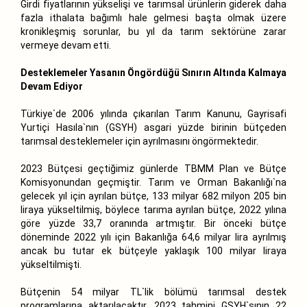
Girdi fiyatlarının yükselişi ve tarımsal ürünlerin giderek daha
fazla ithalata bağımlı hale gelmesi başta olmak üzere
kronikleşmiş sorunlar, bu yıl da tarım sektörüne zarar
vermeye devam etti.
Desteklemeler Yasanın Öngördüğü Sınırın Altında Kalmaya
Devam Ediyor
Türkiye`de 2006 yılında çıkarılan Tarım Kanunu, Gayrisafi
Yurtiçi Hasıla`nın (GSYH) asgari yüzde birinin bütçeden
tarımsal desteklemeler için ayrılmasını öngörmektedir.
2023 Bütçesi geçtiğimiz günlerde TBMM Plan ve Bütçe
Komisyonundan geçmiştir. Tarım ve Orman Bakanlığı`na
gelecek yıl için ayrılan bütçe, 133 milyar 682 milyon 205 bin
liraya yükseltilmiş, böylece tarıma ayrılan bütçe, 2022 yılına
göre yüzde 33,7 oranında artmıştır. Bir önceki bütçe
döneminde 2022 yılı için Bakanlığa 64,6 milyar lira ayrılmış
ancak bu tutar ek bütçeyle yaklaşık 100 milyar liraya
yükseltilmişti.
Bütçenin 54 milyar TL`lik bölümü tarımsal destek
programlarına aktarılacaktır. 2023 tahmini GSYH`sının 22