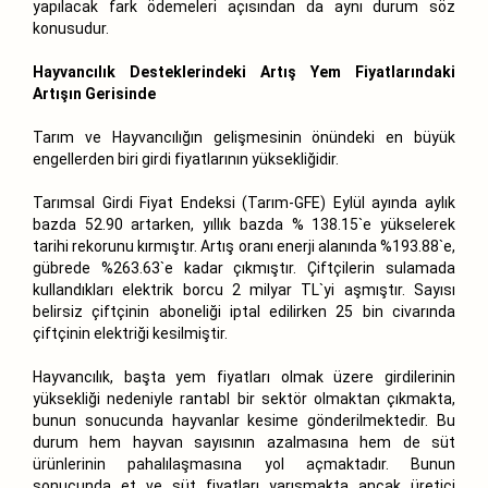
yapılacak fark ödemeleri açısından da aynı durum söz
konusudur.
Hayvancılık Desteklerindeki Artış Yem Fiyatlarındaki
Artışın Gerisinde
Tarım ve Hayvancılığın gelişmesinin önündeki en büyük
engellerden biri girdi fiyatlarının yüksekliğidir.
Tarımsal Girdi Fiyat Endeksi (Tarım-GFE) Eylül ayında aylık
bazda 52.90 artarken, yıllık bazda % 138.15`e yükselerek
tarihi rekorunu kırmıştır. Artış oranı enerji alanında %193.88`e,
gübrede %263.63`e kadar çıkmıştır. Çiftçilerin sulamada
kullandıkları elektrik borcu 2 milyar TL`yi aşmıştır. Sayısı
belirsiz çiftçinin aboneliği iptal edilirken 25 bin civarında
çiftçinin elektriği kesilmiştir.
Hayvancılık, başta yem fiyatları olmak üzere girdilerinin
yüksekliği nedeniyle rantabl bir sektör olmaktan çıkmakta,
bunun sonucunda hayvanlar kesime gönderilmektedir. Bu
durum hem hayvan sayısının azalmasına hem de süt
ürünlerinin pahalılaşmasına yol açmaktadır. Bunun
sonucunda et ve süt fiyatları yarışmakta ancak üretici