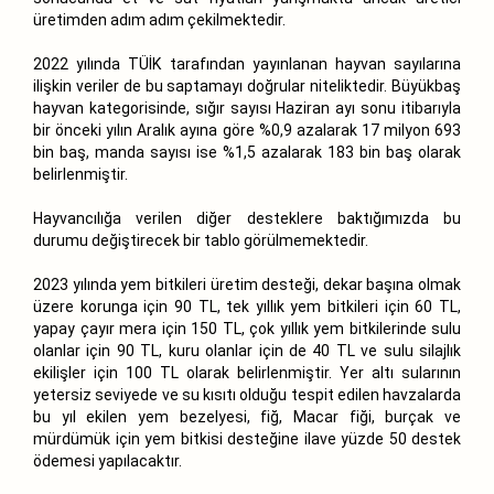
üretimden adım adım çekilmektedir.
2022 yılında TÜİK tarafından yayınlanan hayvan sayılarına
ilişkin veriler de bu saptamayı doğrular niteliktedir. Büyükbaş
hayvan kategorisinde, sığır sayısı Haziran ayı sonu itibarıyla
bir önceki yılın Aralık ayına göre %0,9 azalarak 17 milyon 693
bin baş, manda sayısı ise %1,5 azalarak 183 bin baş olarak
belirlenmiştir.
Hayvancılığa verilen diğer desteklere baktığımızda bu
durumu değiştirecek bir tablo görülmemektedir.
2023 yılında yem bitkileri üretim desteği, dekar başına olmak
üzere korunga için 90 TL, tek yıllık yem bitkileri için 60 TL,
yapay çayır mera için 150 TL, çok yıllık yem bitkilerinde sulu
olanlar için 90 TL, kuru olanlar için de 40 TL ve sulu silajlık
ekilişler için 100 TL olarak belirlenmiştir. Yer altı sularının
yetersiz seviyede ve su kısıtı olduğu tespit edilen havzalarda
bu yıl ekilen yem bezelyesi, fiğ, Macar fiği, burçak ve
mürdümük için yem bitkisi desteğine ilave yüzde 50 destek
ödemesi yapılacaktır.