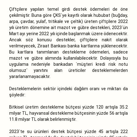
Çiftçilere yapılan temel girdi destek ödemeleri de öne
çekilmiştir. Buna göre ÇKS`ye kayıtlı olarak hububat (buğday,
arpa, çavdar, yulaf, tritikale ve çeltik) üreten çiftçilere 2022
yılı üretim dönemine ait mazot ve gübre destekleri, 2023`ün
Mart ayı yerine 2022 yılı içinde başlanmak üzere ödenecektir.
Ancak söz konusu destekler, çiftçilere nakit olarak
verilmeyecek, Ziraat Bankası banka kartlarına yüklenecektir.
Bu kartlara tanımlanan destekleme ödemeleri, sadece
mazot ve gübre alımında kullanılabilecektir. Dolayısıyla bu
uygulama nedeniyle bankadan `müşteri kredi risk notu
olumsuz` yanıtını alan üreticiler desteklemelerden
yararlanamayacaktır.
Desteklemelerin sektör içindeki dağılım oranı ve miktarı da
şöyledir:
Bitkisel üretim destekleme bütçesi yüzde 120 artışla 35.2
milyar TL, hayvansal destekleme bütçesinin yüzde 56 artışla
11.8 milyar TL olarak belirlenmiştir.
2023`te su ürünleri destek bütçesi yüzde 45 artışla 222