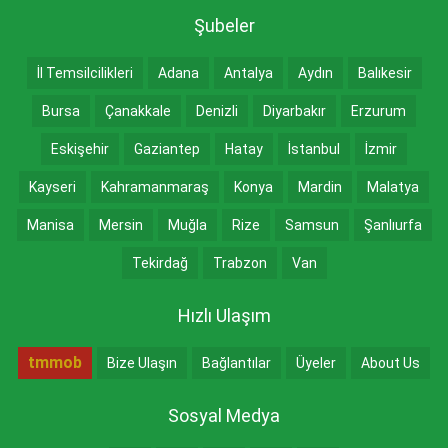
Şubeler
İl Temsilcilikleri
Adana
Antalya
Aydın
Balıkesir
Bursa
Çanakkale
Denizli
Diyarbakır
Erzurum
Eskişehir
Gaziantep
Hatay
İstanbul
İzmir
Kayseri
Kahramanmaraş
Konya
Mardin
Malatya
Manisa
Mersin
Muğla
Rize
Samsun
Şanlıurfa
Tekirdağ
Trabzon
Van
Hızlı Ulaşım
tmmob
Bize Ulaşın
Bağlantılar
Üyeler
About Us
Sosyal Medya