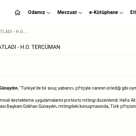
Odamız
Mevzuat
e-Kütüphane
Et
ADI - H.O....
ATLADI - H.O. TERCÜMAN
Günaydın
, "Türkiye‘de bir avuç yabancı, çiftçiyle canının istediği gibi oyn
sal destekleme uygulamalarını protesto mitingi düzenlendi. Hafız Ali
sı Başkanı Gökhan Günaydın, mitingdeki konuşmasında, Türk çiftçisinin y