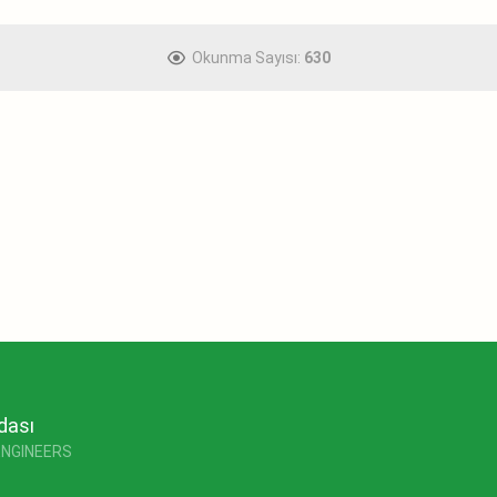
Okunma Sayısı:
630
dası
ENGINEERS