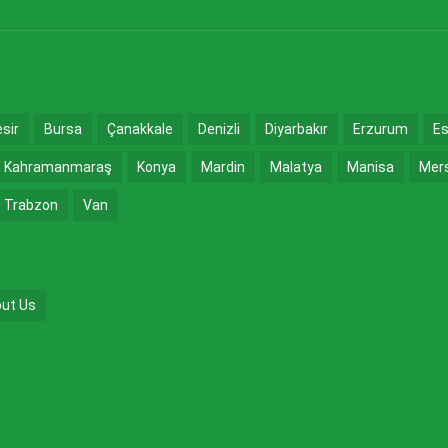
esir
Bursa
Çanakkale
Denizli
Diyarbakır
Erzurum
Es
Kahramanmaraş
Konya
Mardin
Malatya
Manisa
Mer
Trabzon
Van
ut Us