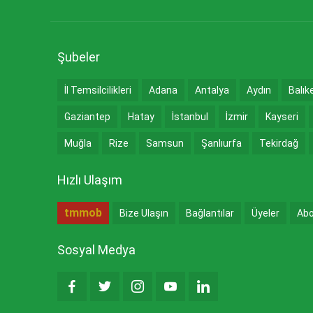
Şubeler
İl Temsilcilikleri
Adana
Antalya
Aydın
Balık
Gaziantep
Hatay
İstanbul
İzmir
Kayseri
Muğla
Rize
Samsun
Şanlıurfa
Tekirdağ
Hızlı Ulaşım
tmmob
Bize Ulaşın
Bağlantılar
Üyeler
Abo
Sosyal Medya