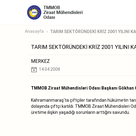
Anasayfa
TARIM SEKTÖRÜNDEKİ KRİZ 2001 YILINI KATL
TARIM SEKTÖRÜNDEKİ KRİZ 2001 YILINI K
MERKEZ
14.04.2008
TMMOB Ziraat Mühendisleri Odası Başkanı Gökhan 
Kahramanmaraş‘ta çiftçiler tarafından hükümetin tarım
dolayında çiftçi katıldı. TMMOB Ziraat Mühendisleri Oda
üretime ilişkin yaşadığı sorunların arttığını savundu.