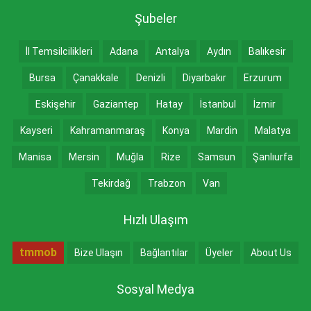
Şubeler
İl Temsilcilikleri
Adana
Antalya
Aydın
Balıkesir
Bursa
Çanakkale
Denizli
Diyarbakır
Erzurum
Eskişehir
Gaziantep
Hatay
İstanbul
İzmir
Kayseri
Kahramanmaraş
Konya
Mardin
Malatya
Manisa
Mersin
Muğla
Rize
Samsun
Şanlıurfa
Tekirdağ
Trabzon
Van
Hızlı Ulaşım
tmmob
Bize Ulaşın
Bağlantılar
Üyeler
About Us
Sosyal Medya