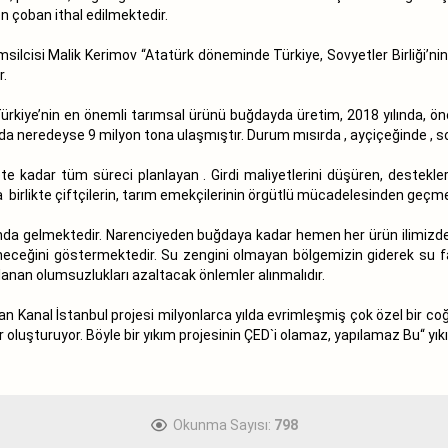
en çoban ithal edilmektedir.
lcisi Malik Kerimov “Atatürk döneminde Türkiye, Sovyetler Birliği’nin 
r.
ürkiye’nin en önemli tarımsal ürünü buğdayda üretim, 2018 yılında, ön
yda neredeyse 9 milyon tona ulaşmıştır. Durum mısırda , ayçiçeğinde , s
 kadar tüm süreci planlayan . Girdi maliyetlerini düşüren, destekleri 
rla birlikte çiftçilerin, tarım emekçilerinin örgütlü mücadelesinden geçm
başında gelmektedir. Narenciyeden buğdaya kadar hemen her ürün ilimizde
ceğini göstermektedir. Su zengini olmayan bölgemizin giderek su fak
klanan olumsuzlukları azaltacak önlemler alınmalıdır.
 Kanal İstanbul projesi milyonlarca yılda evrimleşmiş çok özel bir coğraf
 oluşturuyor. Böyle bir yıkım projesinin ÇED`i olamaz, yapılamaz Bu“ yıkım
Okunma Sayısı:
798