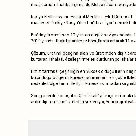
ithal, saman ithal iken şimdi de Moldova’dan , Suriye’d
Rusya Fedarasyonu Fedaral Meclisi Devlet Duması temsi
maalesef Türkiye Rusya’dan buğday alıyor” demektedi
Buğday üretimi son 10 yılın en düşük seviyesindedir. T
2019 yılında ithalat inanılmaz boyutlarda artarak 11 a
Çözüm, üretimi odağına alan ve üretimden dış ticarete
kurtaran, ithalatı, özelleştirmeleri durduran politikala
İlimiz tarımsal çeşitliliğin en yüksek olduğu illerin 
bulunduğu bölgenin küresel ısınmadan en çok etkilene
nedenle bölge tarımı ile ilgili küresel ısınmadan kayna
Son günlerde konuşulan Çanakkale’yide içine alacak olan
ardı edip tüm ekosistemleri yok ediyor, yeni coğrafyalar