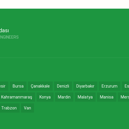
dası
ENGINEERS
esir
Bursa
Çanakkale
Denizli
Diyarbakır
Erzurum
Es
Kahramanmaraş
Konya
Mardin
Malatya
Manisa
Mer
Trabzon
Van