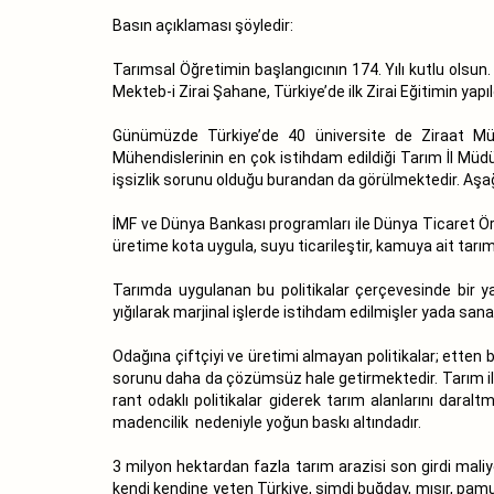
Basın açıklaması şöyledir:
Tarımsal Öğretimin başlangıcının 174. Yılı kutlu olsu
Mekteb-i Zirai Şahane, Türkiye’de ilk Zirai Eğitimin yapıl
Günümüzde Türkiye’de 40 üniversite de Ziraat Mühe
Mühendislerinin en çok istihdam edildiği Tarım İl Müdü
işsizlik sorunu olduğu burandan da görülmektedir. Aşağ
İMF ve Dünya Bankası programları ile Dünya Ticaret Örgü
üretime kota uygula, suyu ticarileştir, kamuya ait tarım 
Tarımda uygulanan bu politikalar çerçevesinde bir yan
yığılarak marjinal işlerde istihdam edilmişler yada sana
Odağına çiftçiyi ve üretimi almayan politikalar; etten
sorunu daha da çözümsüz hale getirmektedir. Tarım ilaçla
rant odaklı politikalar giderek tarım alanlarını daralt
madencilik nedeniyle yoğun baskı altındadır.
3 milyon hektardan fazla tarım arazisi son girdi mali
kendi kendine yeten Türkiye, şimdi buğday, mısır, pamu