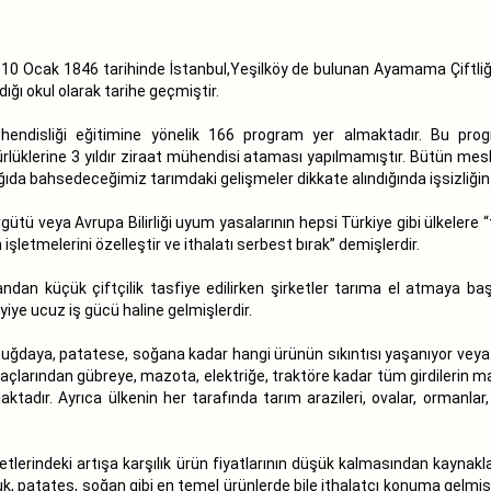
n. 10 Ocak 1846 tarihinde İstanbul,Yeşilköy de bulunan Ayamama Çiftliğ
dığı okul olarak tarihe geçmiştir.
ndisliği eğitimine yönelik 166 program yer almaktadır. Bu progr
rlüklerine 3 yıldır ziraat mühendisi ataması yapılmamıştır. Bütün mesl
ıda bahsedeceğimiz tarımdaki gelişmeler dikkate alındığında işsizliğin 
tü veya Avrupa Bilirliği uyum yasalarının hepsi Türkiye gibi ülkelere “
işletmelerini özelleştir ve ithalatı serbest bırak” demişlerdir.
dan küçük çiftçilik tasfiye edilirken şirketler tarıma el atmaya başl
yiye ucuz iş gücü haline gelmişlerdir.
 buğdaya, patatese, soğana kadar hangi ürünün sıkıntısı yaşanıyor veya
rından gübreye, mazota, elektriğe, traktöre kadar tüm girdilerin maliyet
maktadır. Ayrıca ülkenin her tarafında tarım arazileri, ovalar, ormanlar,
yetlerindeki artışa karşılık ürün fiyatlarının düşük kalmasından kayna
k, patates, soğan gibi en temel ürünlerde bile ithalatçı konuma gelmişt