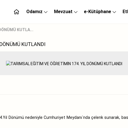
Odamız
Mevzuat
e-Kütüphane
Et
 DÖNÜMÜ KUTLA...
L DÖNÜMÜ KUTLANDI
4.Yıl Dönümü nedeniyle Cumhuriyet Meydanı`nda çelenk sunarak, bası