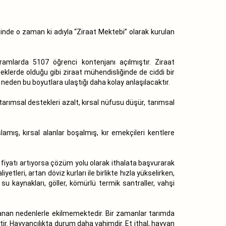
inde o zaman ki adıyla “Ziraat Mektebi” olarak kurulan
amlarda 5107 öğrenci kontenjanı açılmıştır. Ziraat
eklerde olduğu gibi ziraat mühendisliğinde de ciddi bir
neden bu boyutlara ulaştığı daha kolay anlaşılacaktır.
tarımsal destekleri azalt, kırsal nüfusu düşür, tarımsal
amış, kırsal alanlar boşalmış, kır emekçileri kentlere
 fiyatı artıyorsa çözüm yolu olarak ithalata başvurarak
leri, artan döviz kurları ile birlikte hızla yükselirken,
 su kaynakları, göller, kömürlü termik santraller, vahşi
klanan nedenlerle ekilmemektedir. Bir zamanlar tarımda
ir. Hayvancılıkta durum daha vahimdir. Et ithal, hayvan