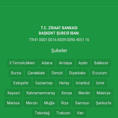
T.C. ZİRAAT BANKASI
BAŞKENT ŞUBESİ IBAN:
TR41 0001 0016 8339 0090 4551 16
Şubeler
İl Temsilcilikleri
Adana
Antalya
Aydın
Balıkesir
Bursa
Çanakkale
Denizli
Diyarbakır
Erzurum
Eskişehir
Gaziantep
Hatay
İstanbul
İzmir
Kayseri
Kahramanmaraş
Konya
Mardin
Malatya
Manisa
Mersin
Muğla
Rize
Samsun
Şanlıurfa
Tekirdağ
Trabzon
Van