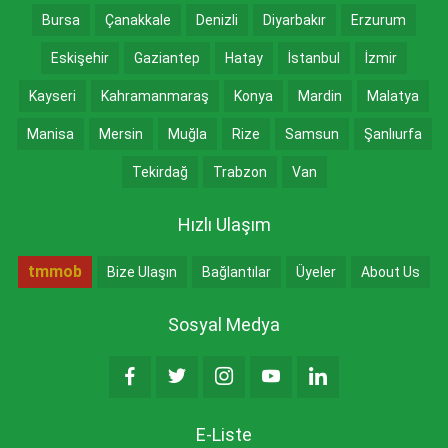
Bursa
Çanakkale
Denizli
Diyarbakır
Erzurum
Eskişehir
Gaziantep
Hatay
İstanbul
İzmir
Kayseri
Kahramanmaraş
Konya
Mardin
Malatya
Manisa
Mersin
Muğla
Rize
Samsun
Şanlıurfa
Tekirdağ
Trabzon
Van
Hızlı Ulaşım
tmmob
Bize Ulaşın
Bağlantılar
Üyeler
About Us
Sosyal Medya
E-Liste