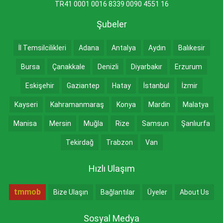
TR41 0001 0016 8339 0090 4551 16
Şubeler
İl Temsilcilikleri
Adana
Antalya
Aydın
Balıkesir
Bursa
Çanakkale
Denizli
Diyarbakır
Erzurum
Eskişehir
Gaziantep
Hatay
İstanbul
İzmir
Kayseri
Kahramanmaraş
Konya
Mardin
Malatya
Manisa
Mersin
Muğla
Rize
Samsun
Şanlıurfa
Tekirdağ
Trabzon
Van
Hızlı Ulaşım
tmmob
Bize Ulaşın
Bağlantılar
Üyeler
About Us
Sosyal Medya