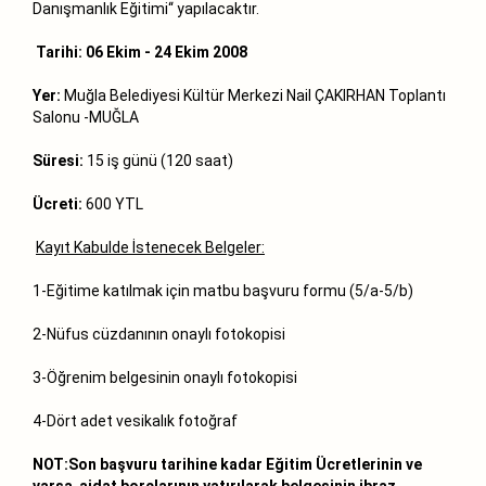
Danışmanlık Eğitimi‘‘ yapılacaktır.
Tarihi:
06 Ekim - 24 Ekim 2008
Yer:
Muğla Belediyesi Kültür Merkezi Nail ÇAKIRHAN Toplantı
Salonu -MUĞLA
Süresi:
15 iş günü (120 saat)
Ücreti:
600 YTL
Kayıt Kabulde İstenecek Belgeler:
1-Eğitime katılmak için matbu başvuru formu (5/a-5/b)
2-Nüfus cüzdanının onaylı fotokopisi
3-Öğrenim belgesinin onaylı fotokopisi
4-Dört adet vesikalık fotoğraf
NOT:Son başvuru tarihine kadar Eğitim Ücretlerinin ve
varsa aidat borçlarının yatırılarak belgesinin ibraz