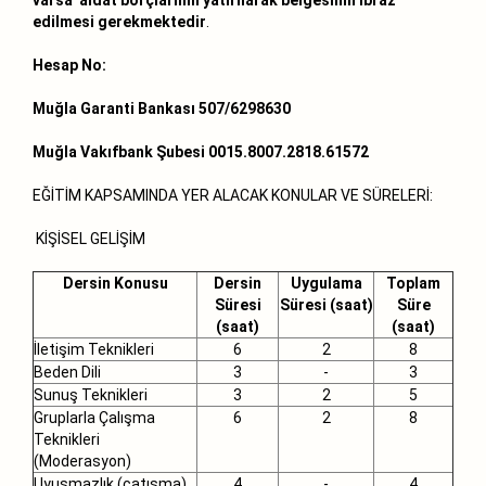
edilmesi gerekmektedir
.
Hesap No:
Muğla Garanti Bankası 507/6298630
Muğla Vakıfbank Şubesi 0015.8007.2818.61572
EĞİTİM KAPSAMINDA YER ALACAK KONULAR VE SÜRELERİ:
KİŞİSEL GELİŞİM
Dersin Konusu
Dersin
Uygulama
Toplam
Süresi
Süresi (saat)
Süre
(saat)
(saat)
İletişim Teknikleri
6
2
8
Beden Dili
3
-
3
Sunuş Teknikleri
3
2
5
Gruplarla Çalışma
6
2
8
Teknikleri
(Moderasyon)
Uyuşmazlık (çatışma)
4
-
4