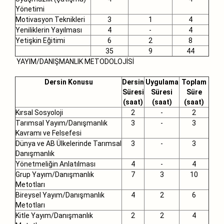
Yönetimi
Motivasyon Teknikleri
3
1
4
Yeniliklerin Yayılması
4
-
4
Yetişkin Eğitimi
6
2
8
35
9
44
YAYIM/DANIŞMANLIK METODOLOJİSİ
Dersin Konusu
Dersin
Uygulama
Toplam
Süresi
Süresi
Süre
(saat)
(saat)
(saat)
Kırsal Sosyoloji
2
-
2
Tarımsal Yayım/Danışmanlık
3
-
3
Kavramı ve Felsefesi
Dünya ve AB Ülkelerinde Tarımsal
3
-
3
Danışmanlık
Yönetmeliğin Anlatılması
4
-
4
Grup Yayım/Danışmanlık
7
3
10
Metotları
Bireysel Yayım/Danışmanlık
4
2
6
Metotları
Kitle Yayım/Danışmanlık
2
2
4