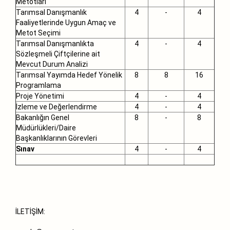
Metotları
Tarımsal Danışmanlık
4
-
4
Faaliyetlerinde Uygun Amaç ve
Metot Seçimi
Tarımsal Danışmanlıkta
4
-
4
Sözleşmeli Çiftçilerine ait
Mevcut Durum Analizi
Tarımsal Yayımda Hedef Yönelik
8
8
16
Programlama
Proje Yönetimi
4
-
4
İzleme ve Değerlendirme
4
-
4
Bakanlığın Genel
8
-
8
Müdürlükleri/Daire
Başkanlıklarının Görevleri
Sınav
4
-
4
İLETİŞİM: