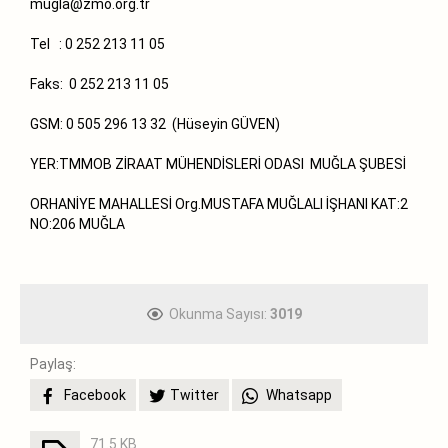
mugla@zmo.org.tr
Tel : 0 252 213 11 05
Faks: 0 252 213 11 05
GSM: 0 505 296 13 32 (Hüseyin GÜVEN)
YER:TMMOB ZİRAAT MÜHENDİSLERİ ODASI MUĞLA ŞUBESİ
ORHANİYE MAHALLESİ Org.MUSTAFA MUĞLALI İŞHANI KAT:2
NO:206 MUĞLA
Okunma Sayısı:
3019
Paylaş:
Facebook
Twitter
Whatsapp
71.5 KB