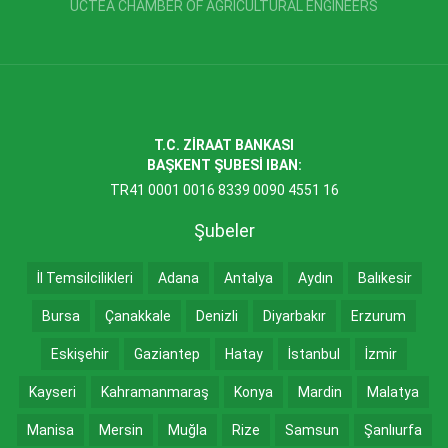
UCTEA CHAMBER OF AGRICULTURAL ENGINEERS
T.C. ZİRAAT BANKASI
BAŞKENT ŞUBESİ IBAN:
TR41 0001 0016 8339 0090 4551 16
Şubeler
İl Temsilcilikleri
Adana
Antalya
Aydın
Balıkesir
Bursa
Çanakkale
Denizli
Diyarbakır
Erzurum
Eskişehir
Gaziantep
Hatay
İstanbul
İzmir
Kayseri
Kahramanmaraş
Konya
Mardin
Malatya
Manisa
Mersin
Muğla
Rize
Samsun
Şanlıurfa