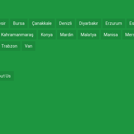
esir
Bursa
Çanakkale
Denizli
Diyarbakır
Erzurum
Es
Kahramanmaraş
Konya
Mardin
Malatya
Manisa
Mer
Trabzon
Van
ut Us