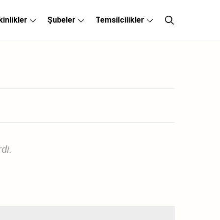
kinlikler
Şubeler
Temsilcilikler
di.