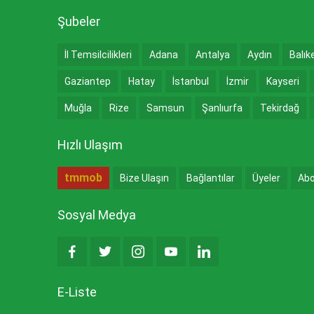
Şubeler
İl Temsilcilikleri
Adana
Antalya
Aydın
Balık
Gaziantep
Hatay
İstanbul
İzmir
Kayseri
Muğla
Rize
Samsun
Şanlıurfa
Tekirdağ
Hızlı Ulaşım
tmmob
Bize Ulaşın
Bağlantılar
Üyeler
Abo
Sosyal Medya
E-Liste