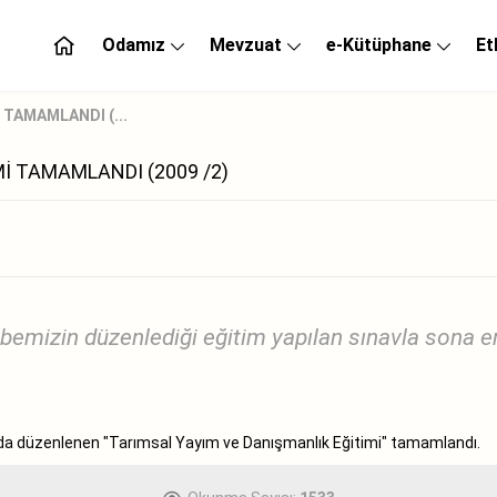
Odamız
Mevzuat
e-Kütüphane
Et
 TAMAMLANDI (...
İ TAMAMLANDI (2009 /2)
bemizin düzenlediği eğitim yapılan sınavla sona er
nda düzenlenen "Tarımsal Yayım ve Danışmanlık Eğitimi" tamamlandı.