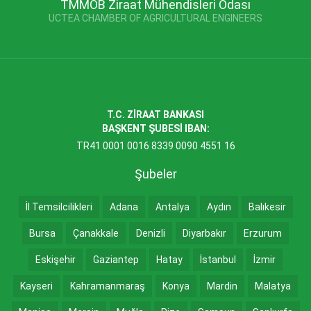
TMMOB Ziraat Mühendisleri Odası
UCTEA CHAMBER OF AGRICULTURAL ENGINEERS
T.C. ZİRAAT BANKASI
BAŞKENT ŞUBESİ IBAN:
TR41 0001 0016 8339 0090 4551 16
Şubeler
İl Temsilcilikleri
Adana
Antalya
Aydın
Balıkesir
Bursa
Çanakkale
Denizli
Diyarbakır
Erzurum
Eskişehir
Gaziantep
Hatay
İstanbul
İzmir
Kayseri
Kahramanmaraş
Konya
Mardin
Malatya