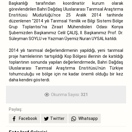
Başkanlığı tarafından koordinatör kurum olarak
görevlendirilen Bahri Dağdaş Uluslararası Tarımsal Araştırma
Enstitüsü Müdürlüğü‘nce 25 Aralık 2014 tarihinde
düzenlenen "2014 yılı Tarımsal Yenilik ve Bilgi Sistemi Bölge
Grup Toplantısı"na Ziraat Mühendisleri Odası Konya
Şubemizden Başkanımız Celil ÇALIŞ, II. Başkanımız Prof. Dr.
Süleyman SOYLU ve Yazman Üyemiz Nuran UYSAL katıldı.
2014 yılı tarımsal değerlendirmenin yapıldığı, yeni tarımsal
proje hamlelerinin tartışıldığı Kop Bölgesi illerinin de katıldığı
toplantının sonunda yapılan değerlendirmede, Bahri Dağdaş
Uluslararası Tarımsal Araştırma Enstitüsü‘nün Türkiye
tohumculuğu ve bölge için ne kadar önemli olduğu bir kez
daha kendini gösterdi.
Okunma Sayısı:
321
Paylaş:
Facebook
Twitter
Whatsapp