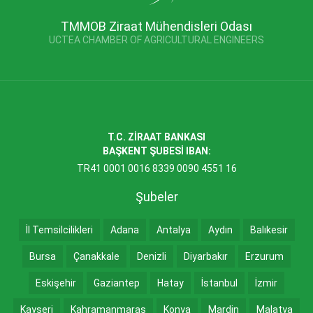
TMMOB Ziraat Mühendisleri Odası
UCTEA CHAMBER OF AGRICULTURAL ENGINEERS
T.C. ZİRAAT BANKASI
BAŞKENT ŞUBESİ IBAN:
TR41 0001 0016 8339 0090 4551 16
Şubeler
İl Temsilcilikleri
Adana
Antalya
Aydın
Balıkesir
Bursa
Çanakkale
Denizli
Diyarbakır
Erzurum
Eskişehir
Gaziantep
Hatay
İstanbul
İzmir
Kayseri
Kahramanmaraş
Konya
Mardin
Malatya