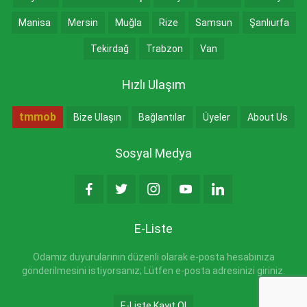
Manisa
Mersin
Muğla
Rize
Samsun
Şanlıurfa
Tekirdağ
Trabzon
Van
Hızlı Ulaşım
tmmob
Bize Ulaşın
Bağlantılar
Üyeler
About Us
Sosyal Medya
E-Liste
Odamız duyurularının düzenli olarak e-posta hesabınıza
gönderilmesini istiyorsanız; Lütfen e-posta adresinizi giriniz.
E-Liste Kayıt Ol