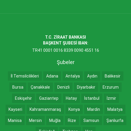
T.C. ZİRAAT BANKASI
BAŞKENT ŞUBESİ IBAN:
TR41 0001 0016 8339 0090 4551 16
Şubeler
İl Temsilcilikleri
Adana
Antalya
Aydın
Balıkesir
Bursa
Çanakkale
Denizli
Diyarbakır
Erzurum
Eskişehir
Gaziantep
Hatay
İstanbul
İzmir
Kayseri
Kahramanmaraş
Konya
Mardin
Malatya
Manisa
Mersin
Muğla
Rize
Samsun
Şanlıurfa