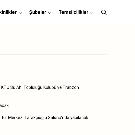
kinlikler
Şubeler
Temsilcilikler
ü, KTÜ Su Altı Topluluğu Kulübü ve Trabzon
yacak.
ltür Merkezi Tarakçıoğlu Salonu‘nda yapılacak.