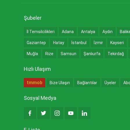
Şubeler
İl Temsilcilikleri
Adana
Antalya
Aydın
Balık
Gaziantep
Hatay
İstanbul
İzmir
Kayseri
Muğla
Rize
Samsun
Şanlıurfa
Tekirdağ
Hızlı Ulaşım
tmmob
Bize Ulaşın
Bağlantılar
Üyeler
Abo
Sosyal Medya
E-Liste