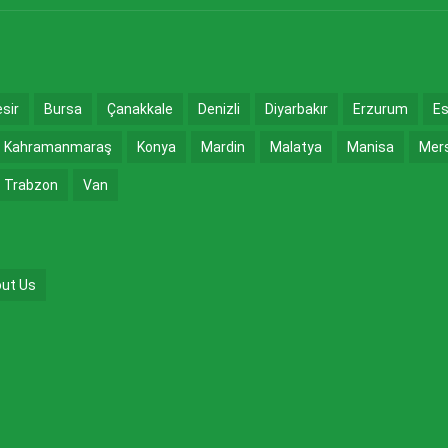
esir
Bursa
Çanakkale
Denizli
Diyarbakır
Erzurum
Es
Kahramanmaraş
Konya
Mardin
Malatya
Manisa
Mer
Trabzon
Van
ut Us