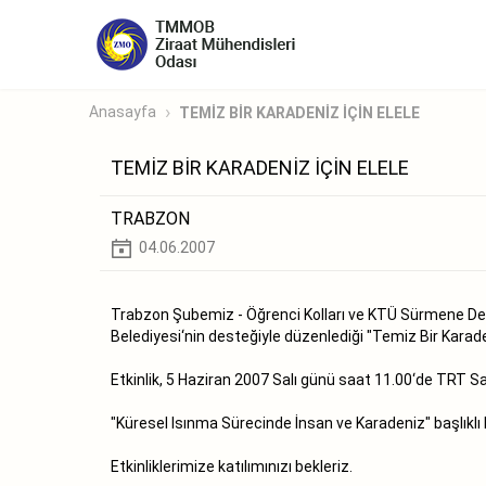
Anasayfa
TEMİZ BİR KARADENİZ İÇİN ELELE
TEMİZ BİR KARADENİZ İÇİN ELELE
TRABZON
04.06.2007
Trabzon Şubemiz - Öğrenci Kolları ve KTÜ Sürmene Deniz
Belediyesi‘nin desteğiyle düzenlediği "Temiz Bir Karadeni
Etkinlik, 5 Haziran 2007 Salı günü saat 11.00‘de TRT Sahi
"Küresel Isınma Sürecinde İnsan ve Karadeniz" başlıkl
Etkinliklerimize katılımınızı bekleriz.