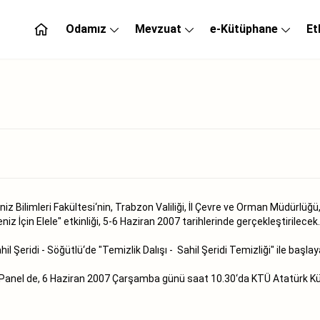
Odamız
Mevzuat
e-Kütüphane
Et
 Bilimleri Fakültesi‘nin, Trabzon Valiliği, İl Çevre ve Orman Müdürlüğ
z İçin Elele" etkinliği, 5-6 Haziran 2007 tarihlerinde gerçekleştirilecek.
l Şeridi - Söğütlü‘de "Temizlik Dalışı - Sahil Şeridi Temizliği" ile başla
ı Panel de, 6 Haziran 2007 Çarşamba günü saat 10.30‘da KTÜ Atatürk Kü