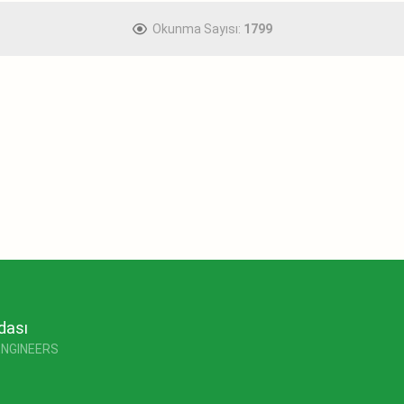
Okunma Sayısı:
1799
dası
ENGINEERS