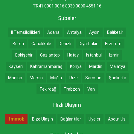
TR41 0001 0016 8339 0090 4551 16
Şubeler
İl Temsilcilikleri
Adana
Antalya
Aydın
Balıkesir
Bursa
Çanakkale
Denizli
Diyarbakır
Erzurum
Eskişehir
Gaziantep
Hatay
İstanbul
İzmir
Kayseri
Kahramanmaraş
Konya
Mardin
Malatya
Manisa
Mersin
Muğla
Rize
Samsun
Şanlıurfa
Tekirdağ
Trabzon
Van
Hızlı Ulaşım
tmmob
Bize Ulaşın
Bağlantılar
Üyeler
About Us