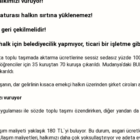
alkımızı vuruyor!
aturası halkın sırtına yüklenemez!
geri çekilmelidir!
lk için belediyecilik yapmıyor, ticari bir işletme gib
ta toplu taşımada aktarma ücretlerine sessiz sedasız yüzde 100
, öğrenciler için 35 kuruştan 70 kuruşa çıkarıldı. Mudanya‘daki 
arıldı.
şanın, dar gelirlinin kısaca emekçi halkın üzerinden şirket ciroları 
zı vuruyor
uygulaması ile sözde toplu taşımı özendirirken, diğer yandan da
aşım maliyeti yaklaşık 180 TL`yi buluyor. Bu durum, asgari ücretle
Ulaşım maliyetleri, halkımızı daha çok yoksullaştırıyor ve adeta e