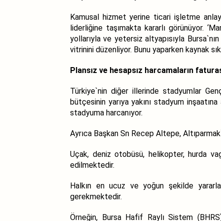
Kamusal hizmet yerine ticari işletme anlayı
liderliğine taşımakta kararlı görünüyor. 
yollarıyla ve yetersiz altyapısıyla Bursa`nı
vitrinini düzenliyor. Bunu yaparken kaynak sı
Plansız ve hesapsız harcamaların faturas
Türkiye`nin diğer illerinde stadyumlar Ge
bütçesinin yarıya yakını stadyum inşaatına ak
stadyuma harcanıyor.
Ayrıca Başkan Sn Recep Altepe, Altıparmak`ta
Uçak, deniz otobüsü, helikopter, hurda vag
edilmektedir.
Halkın en ucuz ve yoğun şekilde yararla
gerekmektedir.
Örneğin, Bursa Hafif Raylı Sistem (BHRS) v