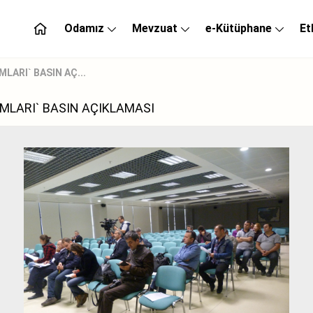
Odamız
Mevzuat
e-Kütüphane
Et
LARI` BASIN AÇ...
MLARI` BASIN AÇIKLAMASI