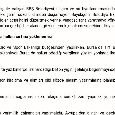
şı ile çalışan BBŞ Belediyesi, ulaşım ve su fiyatlandırmasında 
‘Marka şehir` sözünü dilinden düşürmeyen Büyükşehir Belediye 
n içler acısı halini düzeltmek yerine, yandaşa rant yaratmaya yö
kıntısı çektiği her alanda gözünü emekçi halkımızın cebine dikiyor.
ı halkın sırtına yüklenemez
nçlik ve Spor Bakanlığı bütçesinden yapılırken, Bursa`da sırf
tarılıyor. Bursa`da halkın ödediği vergilerin yüz milyonlarca lira
 yüz binlerce lira harcadığı beton yığını şelaleyi beğenmeyince,
on kiralama ve alımları gibi sözde ulaşım yatırımlarına plansı
nmasını sağlamak üzere ulaşıma sürekli zam yapmak yerine, m
erimlilik çalışmaları yapılmalıdır. Avrupa`dan alınan ve geçi