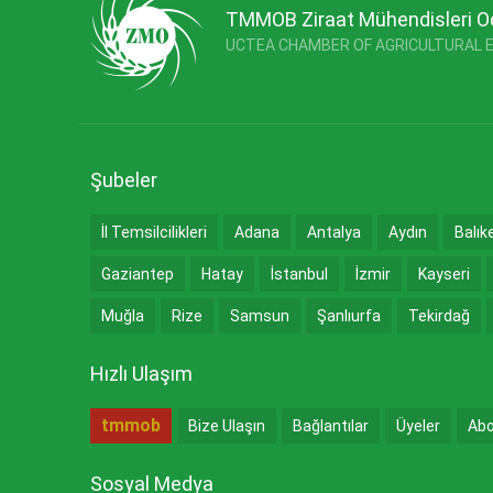
TMMOB Ziraat Mühendisleri O
UCTEA CHAMBER OF AGRICULTURAL 
Şubeler
İl Temsilcilikleri
Adana
Antalya
Aydın
Balık
Gaziantep
Hatay
İstanbul
İzmir
Kayseri
Muğla
Rize
Samsun
Şanlıurfa
Tekirdağ
Hızlı Ulaşım
tmmob
Bize Ulaşın
Bağlantılar
Üyeler
Abo
Sosyal Medya