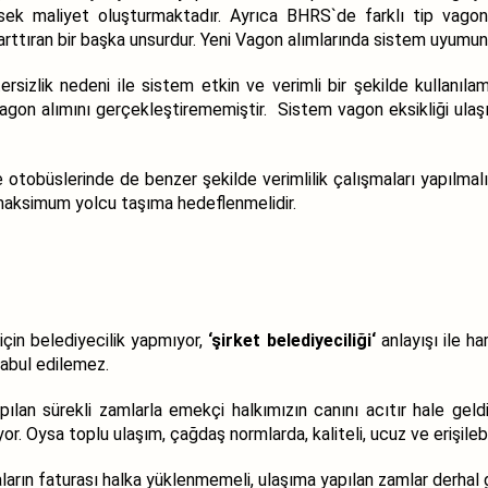
ek maliyet oluşturmaktadır. Ayrıca BHRS`de farklı tip vagonl
i arttıran bir başka unsurdur. Yeni Vagon alımlarında sistem uyumuna
rsizlik nedeni ile sistem etkin ve verimli bir şekilde kullanılam
gon alımını gerçekleştirememiştir.
Sistem vagon eksikliği ulaş
 otobüslerinde de benzer şekilde verimlilik çalışmaları yapılmalı
maksimum yolcu taşıma hedeflenmelidir.
 için belediyecilik yapmıyor,
‘şirket belediyeciliği‘
anlayışı ile ha
kabul edilemez.
lan sürekli zamlarla emekçi halkımızın canını acıtır hale geldi.
or. Oysa toplu ulaşım, çağdaş normlarda, kaliteli, ucuz ve erişilebil
arın faturası halka yüklenmemeli, ulaşıma yapılan zamlar derhal ge