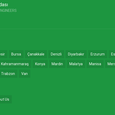
dası
ENGINEERS
esir
Bursa
Çanakkale
Denizli
Diyarbakır
Erzurum
Es
Kahramanmaraş
Konya
Mardin
Malatya
Manisa
Mer
Trabzon
Van
ut Us