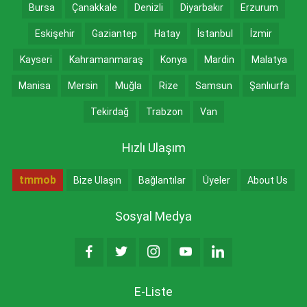
Bursa
Çanakkale
Denizli
Diyarbakır
Erzurum
Eskişehir
Gaziantep
Hatay
İstanbul
İzmir
Kayseri
Kahramanmaraş
Konya
Mardin
Malatya
Manisa
Mersin
Muğla
Rize
Samsun
Şanlıurfa
Tekirdağ
Trabzon
Van
Hızlı Ulaşım
tmmob
Bize Ulaşın
Bağlantılar
Üyeler
About Us
Sosyal Medya
E-Liste