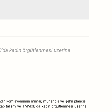
OB‘da kadın örgütlenmesi üzerine
 Kadın komisyonunun mimar, mühendis ve şehir plancısı
det, kapitalizm ve TMMOB‘da kadın örgütlenmesi üzerine