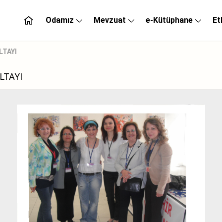
Odamız
Mevzuat
e-Kütüphane
Et
LTAYI
LTAYI