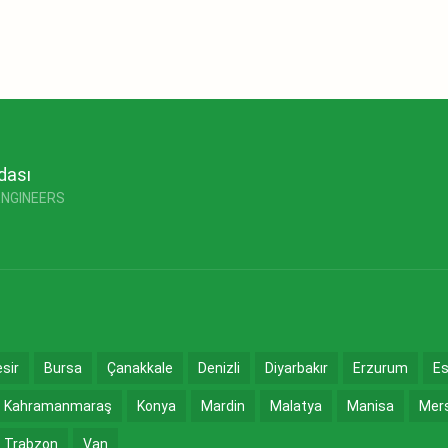
dası
ENGINEERS
esir
Bursa
Çanakkale
Denizli
Diyarbakır
Erzurum
Es
Kahramanmaraş
Konya
Mardin
Malatya
Manisa
Mer
Trabzon
Van