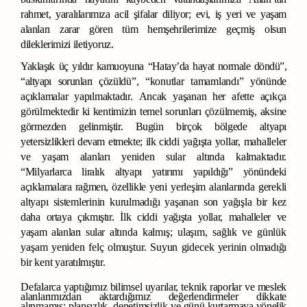
rahmet,
yaralılarımıza
acil
şifalar
diliyor;
evi,
iş
yeri ve
yaşam
alanları
zarar
gören
tüm
hemşehrilerimize
geçmiş
olsun
dileklerimizi
iletiyoruz.
Yaklaşık
üç
yıldır
kamuoyuna
“Hatay’da
hayat normale
döndü”,
“altyapı
sorunları
çözüldü”,
“konutlar
tamamlandı”
yönünde
açıklamalar
yapılmaktadır.
Ancak
yaşanan her
afette
açıkça
görülmektedir
ki
kentimizin
temel
sorunları
çözülmemiş,
aksine
görmezden
gelinmiştir.
Bugün
birçok
bölgede
altyapı
yetersizlikleri
devam
etmekte;
ilk
ciddi
yağışta
yollar,
mahalleler
ve
yaşam
alanları
yeniden
sular
altında
kalmaktadır.
“Milyarlarca
liralık
altyapı
yatırımı
yapıldığı”
yönündeki
açıklamalara
rağmen,
özellikle
yeni
yerleşim
alanlarında
gerekli
altyapı
sistemlerinin
kurulmadığı
yaşanan
son
yağışla
bir
kez
daha
ortaya
çıkmıştır.
İlk
ciddi
yağışta
yollar,
mahalleler
ve
yaşam
alanları
sular
altında
kalmış;
ulaşım,
sağlık
ve
günlük
yaşam
yeniden
felç
olmuştur.
Suyun
gidecek
yerinin
olmadığı
bir
kent
yaratılmıştır.
Defalarca
yaptığımız
bilimsel
uyarılar,
teknik
raporlar
ve
meslek
alanlarımızdan aktardığımız
değerlendirmeler
dikkate
alınmamış;
plansızlık,
denetimsizlik
ve
günü
kurtarmaya
yönelik