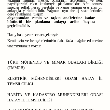
tekniğin ışığında, meslek
odalarının,
akademinin
ve
kent
paydaşlarının
etkin
katılımıyla
planlanmalıdır.
Afet
sonrası
süreçler şeffaf, hesap verebilir ve kamu yararını esas alan bir
anlayışla
yürütülmelidir.
Yağmur
suyu
drenaj
sistemlerinden
dere
yataklarına,
ulaşım
altyapısından
zemin
ve
taşkın
analizlerine
kadar
bütüncül
bir
planlama
anlayışı
acilen hayata
geçirilmelidir.
Hatay
halkı
yeterince
acı
çekmiştir.
Kentimizin
ve
hemşehrilerimizin
daha
fazla
mağdur
edilmesine
tahammülümüz
yoktur
.
TÜRK MÜHENDİS VE MİMAR ODALARI BİRLİĞİ
(TMMOB)
ELEKTRİK
MÜHENDİSLERİ
ODASI
HATAY
İL
TEMSİLCİLİĞİ
HARİTA VE KADASTRO MÜHENDİSLERİ ODASI
HATAY İL TEMSİLCİLİĞİ