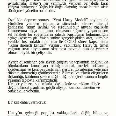
uygulamalar
Hatay’ı
her
yağmurda
yeniden
bir
afetle
karşı
karşıya bırakmıştır.
Yağış
bir
doğa
olayıdır;
ancak
bunun
afete
dönüşmesi
yönetim
sorunudur.
Özellikle
deprem
sonrası
“Yeni
Hatay
Modeli”
söylemi
ile
yürütülen
yeniden
yapılanma
sürecinde;
afetlere
dirençli
kentleşme,
iklim
uyumu
ve
sürdürülebilir
altyapı
başlıkları
kamuoyuna sıkça sunulmuş olmasına rağmen, yaşanan son
sel felaketi bu söylemlerin
sahada
karşılığının
bulunmadığını
açıkça
göstermiştir.
Yakın
tarihte
gerçekleştirilen
afet,
iklim
ve
yeniden
inşa
odaklı
toplantılar
ile
COP31
süreci
kapsamında
“iklim
dirençli kentler”
vurgusu
yapılırken;
Hatay’da
temel
yağmur
suyu
altyapısının
olmaması
mevcudunun da yetersiz
olması büyük bir çelişkidir.
Ayrıca
düzenlenen
çok
sayıda
çalıştay
ve
toplantıda
çoğunlukla
bürokratların
konuşmacı olduğu;
ancak
meslek
odalarının,
akademinin
ve
kent
paydaşlarının
eleştirel
görüşlerinin yeterince
dikkate
alınmadığı
görülmektedir.
Bilimsel
ve
teknik
eleştirilerin
dışlandığı,
katılımın
şeklen
sağlandığı
süreçlerin
sonucu
bugün
yaşanan
tabloyla
karşımızdadır.
Kentler
yalnızca
sunumlarla,
söylemlerle
ve
reklam
diliyle
değil;
bilimsel
planlama,
güçlü
altyapı,
kamusal
denetim
ve
ortak
akılla
yönetilir.
Bir
kez
daha
uyarıyoruz:
Hatay’ın geleceği popülist yaklaşımlarla değil; bilim ve