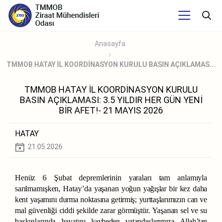
Anasayfa
TMMOB HATAY İL KOORDİNASYON KURULU BASIN AÇIKLAMAS...
TMMOB HATAY İL KOORDİNASYON KURULU
BASIN AÇIKLAMASI: 3.5 YILDIR HER GÜN YENİ
BİR AFET!- 21 MAYIS 2026
HATAY
21.05.2026
Henüz
6
Şubat
depremlerinin
yaraları
tam
anlamıyla
sarılmamışken,
Hatay’da
yaşanan
yoğun
yağışlar
bir
kez
daha
kent
yaşamını
durma
noktasına
getirmiş;
yurttaşlarımızın
can
ve
mal
güvenliği
ciddi
şekilde
zarar
görmüştür.
Yaşanan
sel
ve
su
baskınlarında
hayatını
kaybeden
vatandaşlarımıza
Allah’tan