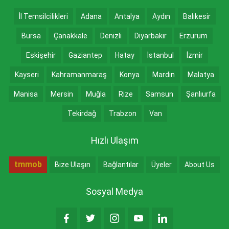
İl Temsilcilikleri
Adana
Antalya
Aydın
Balıkesir
Bursa
Çanakkale
Denizli
Diyarbakır
Erzurum
Eskişehir
Gaziantep
Hatay
İstanbul
İzmir
Kayseri
Kahramanmaraş
Konya
Mardin
Malatya
Manisa
Mersin
Muğla
Rize
Samsun
Şanlıurfa
Tekirdağ
Trabzon
Van
Hızlı Ulaşım
tmmob
Bize Ulaşın
Bağlantılar
Üyeler
About Us
Sosyal Medya