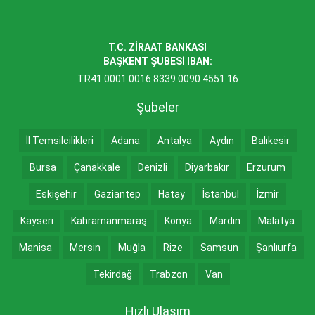
T.C. ZİRAAT BANKASI
BAŞKENT ŞUBESİ IBAN:
TR41 0001 0016 8339 0090 4551 16
Şubeler
İl Temsilcilikleri
Adana
Antalya
Aydın
Balıkesir
Bursa
Çanakkale
Denizli
Diyarbakır
Erzurum
Eskişehir
Gaziantep
Hatay
İstanbul
İzmir
Kayseri
Kahramanmaraş
Konya
Mardin
Malatya
Manisa
Mersin
Muğla
Rize
Samsun
Şanlıurfa
Tekirdağ
Trabzon
Van
Hızlı Ulaşım