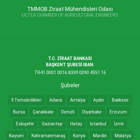
TMMOB Ziraat Mühendisleri Odası
UCTEA CHAMBER OF AGRICULTURAL ENGINEERS
T.C. ZİRAAT BANKASI
BAŞKENT ŞUBESİ IBAN:
TR41 0001 0016 8339 0090 4551 16
Şubeler
İl Temsilcilikleri
Adana
Antalya
Aydın
Balıkesir
Bursa
Çanakkale
Denizli
Diyarbakır
Erzurum
Eskişehir
Gaziantep
Hatay
İstanbul
İzmir
Kayseri
Kahramanmaraş
Konya
Mardin
Malatya