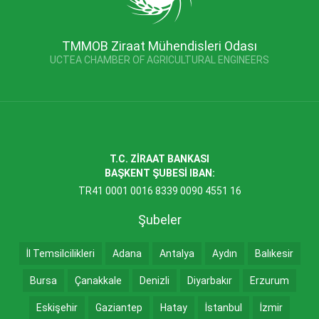
TMMOB Ziraat Mühendisleri Odası
UCTEA CHAMBER OF AGRICULTURAL ENGINEERS
T.C. ZİRAAT BANKASI
BAŞKENT ŞUBESİ IBAN:
TR41 0001 0016 8339 0090 4551 16
Şubeler
İl Temsilcilikleri
Adana
Antalya
Aydın
Balıkesir
Bursa
Çanakkale
Denizli
Diyarbakır
Erzurum
Eskişehir
Gaziantep
Hatay
İstanbul
İzmir