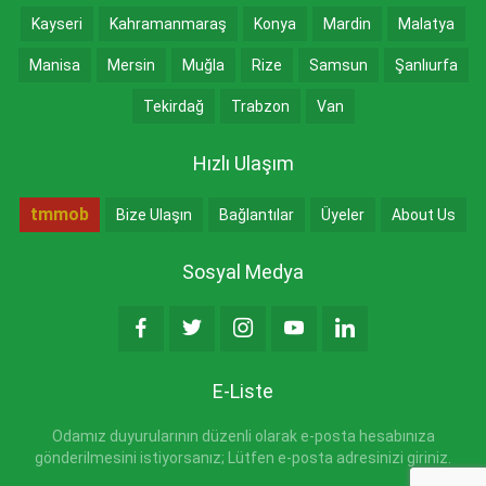
Kayseri
Kahramanmaraş
Konya
Mardin
Malatya
Manisa
Mersin
Muğla
Rize
Samsun
Şanlıurfa
Tekirdağ
Trabzon
Van
Hızlı Ulaşım
tmmob
Bize Ulaşın
Bağlantılar
Üyeler
About Us
Sosyal Medya
E-Liste
Odamız duyurularının düzenli olarak e-posta hesabınıza
gönderilmesini istiyorsanız; Lütfen e-posta adresinizi giriniz.