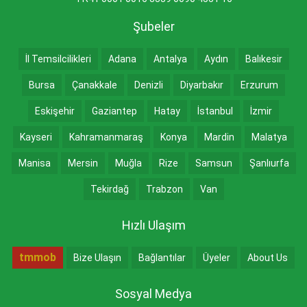
Şubeler
İl Temsilcilikleri
Adana
Antalya
Aydın
Balıkesir
Bursa
Çanakkale
Denizli
Diyarbakır
Erzurum
Eskişehir
Gaziantep
Hatay
İstanbul
İzmir
Kayseri
Kahramanmaraş
Konya
Mardin
Malatya
Manisa
Mersin
Muğla
Rize
Samsun
Şanlıurfa
Tekirdağ
Trabzon
Van
Hızlı Ulaşım
tmmob
Bize Ulaşın
Bağlantılar
Üyeler
About Us
Sosyal Medya