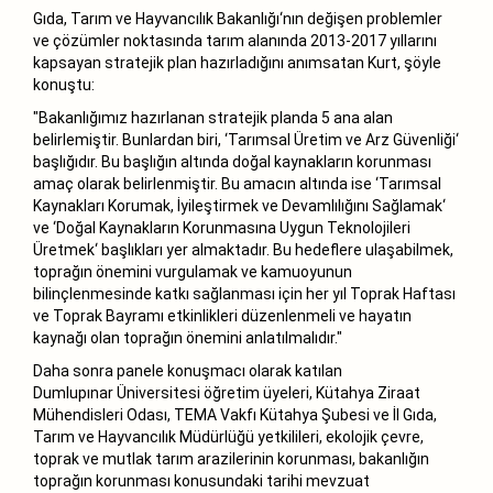
Gıda, Tarım ve Hayvancılık Bakanlığı‘nın değişen problemler
ve çözümler noktasında tarım alanında 2013-2017 yıllarını
kapsayan stratejik plan hazırladığını anımsatan Kurt, şöyle
konuştu:
"Bakanlığımız hazırlanan stratejik planda 5 ana alan
belirlemiştir. Bunlardan biri, ‘Tarımsal Üretim ve Arz Güvenliği‘
başlığıdır. Bu başlığın altında doğal kaynakların korunması
amaç olarak belirlenmiştir. Bu amacın altında ise ‘Tarımsal
Kaynakları Korumak, İyileştirmek ve Devamlılığını Sağlamak‘
ve ‘Doğal Kaynakların Korunmasına Uygun Teknolojileri
Üretmek‘ başlıkları yer almaktadır. Bu hedeflere ulaşabilmek,
toprağın önemini vurgulamak ve kamuoyunun
bilinçlenmesinde katkı sağlanması için her yıl Toprak Haftası
ve Toprak Bayramı etkinlikleri düzenlenmeli ve hayatın
kaynağı olan toprağın önemini anlatılmalıdır."
Daha sonra panele konuşmacı olarak katılan
Dumlupınar Üniversitesi öğretim üyeleri, Kütahya Ziraat
Mühendisleri Odası, TEMA Vakfı Kütahya Şubesi ve İl Gıda,
Tarım ve Hayvancılık Müdürlüğü yetkilileri, ekolojik çevre,
toprak ve mutlak tarım arazilerinin korunması, bakanlığın
toprağın korunması konusundaki tarihi mevzuat