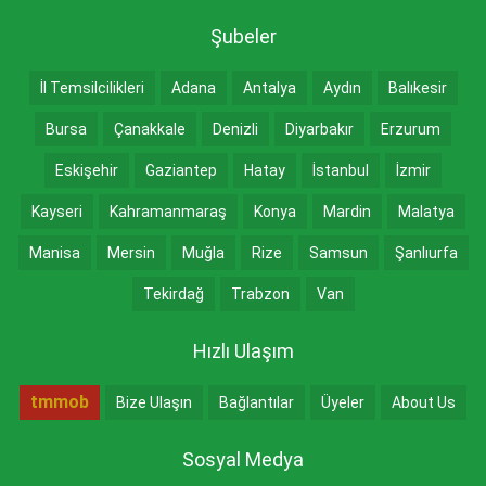
Şubeler
İl Temsilcilikleri
Adana
Antalya
Aydın
Balıkesir
Bursa
Çanakkale
Denizli
Diyarbakır
Erzurum
Eskişehir
Gaziantep
Hatay
İstanbul
İzmir
Kayseri
Kahramanmaraş
Konya
Mardin
Malatya
Manisa
Mersin
Muğla
Rize
Samsun
Şanlıurfa
Tekirdağ
Trabzon
Van
Hızlı Ulaşım
tmmob
Bize Ulaşın
Bağlantılar
Üyeler
About Us
Sosyal Medya