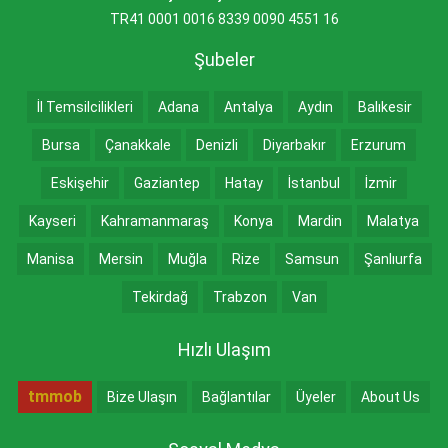
TR41 0001 0016 8339 0090 4551 16
Şubeler
İl Temsilcilikleri
Adana
Antalya
Aydın
Balıkesir
Bursa
Çanakkale
Denizli
Diyarbakır
Erzurum
Eskişehir
Gaziantep
Hatay
İstanbul
İzmir
Kayseri
Kahramanmaraş
Konya
Mardin
Malatya
Manisa
Mersin
Muğla
Rize
Samsun
Şanlıurfa
Tekirdağ
Trabzon
Van
Hızlı Ulaşım
tmmob
Bize Ulaşın
Bağlantılar
Üyeler
About Us