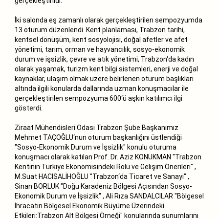
gerçekleştirildi.
İki salonda eş zamanlı olarak gerçekleştirilen sempozyumda
13 oturum düzenlendi. Kent planlaması, Trabzon tarihi,
kentsel dönüşüm, kent sosyolojisi, doğal afetler ve afet
yönetimi, tarım, orman ve hayvancılık, sosyo-ekonomik
durum ve işsizlik, çevre ve atık yönetimi, Trabzon‘da kadın
olarak yaşamak, turizm kent bilgi sistemleri, enerji ve doğal
kaynaklar, ulaşım olmak üzere belirlenen oturum başlıkları
altında ilgili konularda dallarında uzman konuşmacılar ile
gerçekleştirilen sempozyuma 600‘ü aşkın katılımcı ilgi
gösterdi.
Ziraat Mühendisleri Odası Trabzon Şube Başkanımız
Mehmet TAÇOĞLU‘nun oturum başkanlığını üstlendiği
"Sosyo-Ekonomik Durum ve İşsizlik" konulu oturuma
konuşmacı olarak katılan Prof. Dr. Aziz KONUKMAN "Trabzon
Kentinin Türkiye Ekonomisindeki Rolü ve Gelişim Önerileri" ,
M.Suat HACISALİHOĞLU "Trabzon‘da Ticaret ve Sanayi" ,
Sinan BORLUK "Doğu Karadeniz Bölgesi Açısından Sosyo-
Ekonomik Durum ve İşsizlik" , Ali Rıza SANDALCILAR "Bölgesel
İhracatın Bölgesel Ekonomik Büyüme Üzerindeki
Etkileri:Trabzon Alt Bölgesi Örneği" konularında sunumlarını