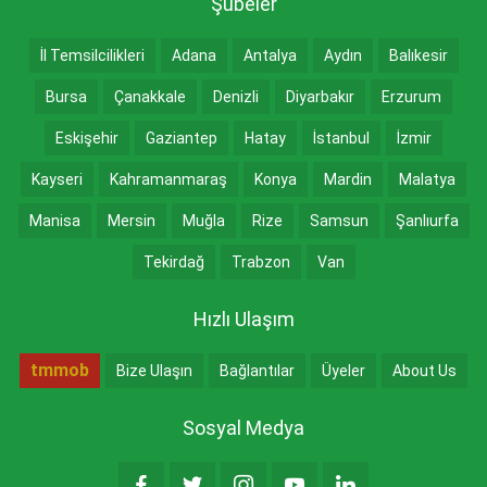
Şubeler
İl Temsilcilikleri
Adana
Antalya
Aydın
Balıkesir
Bursa
Çanakkale
Denizli
Diyarbakır
Erzurum
Eskişehir
Gaziantep
Hatay
İstanbul
İzmir
Kayseri
Kahramanmaraş
Konya
Mardin
Malatya
Manisa
Mersin
Muğla
Rize
Samsun
Şanlıurfa
Tekirdağ
Trabzon
Van
Hızlı Ulaşım
tmmob
Bize Ulaşın
Bağlantılar
Üyeler
About Us
Sosyal Medya