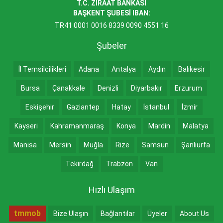
T.C. ZİRAAT BANKASI
BAŞKENT ŞUBESİ IBAN:
TR41 0001 0016 8339 0090 4551 16
Şubeler
İl Temsilcilikleri
Adana
Antalya
Aydın
Balıkesir
Bursa
Çanakkale
Denizli
Diyarbakır
Erzurum
Eskişehir
Gaziantep
Hatay
İstanbul
İzmir
Kayseri
Kahramanmaraş
Konya
Mardin
Malatya
Manisa
Mersin
Muğla
Rize
Samsun
Şanlıurfa
Tekirdağ
Trabzon
Van
Hızlı Ulaşım
tmmob
Bize Ulaşın
Bağlantılar
Üyeler
About Us