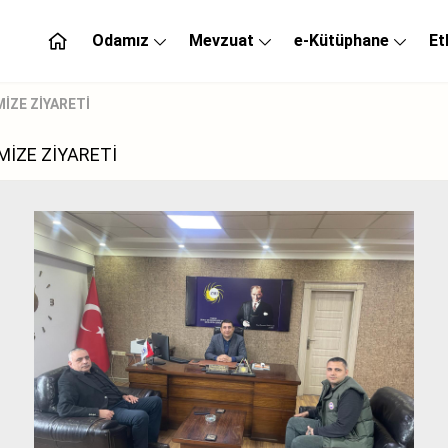
Odamız
Mevzuat
e-Kütüphane
Et
İZE ZİYARETİ
MİZE ZİYARETİ