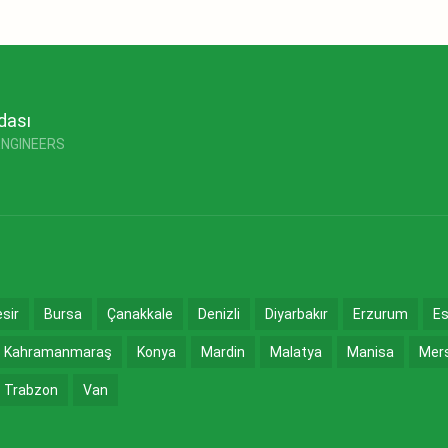
dası
ENGINEERS
esir
Bursa
Çanakkale
Denizli
Diyarbakır
Erzurum
Es
Kahramanmaraş
Konya
Mardin
Malatya
Manisa
Mer
Trabzon
Van