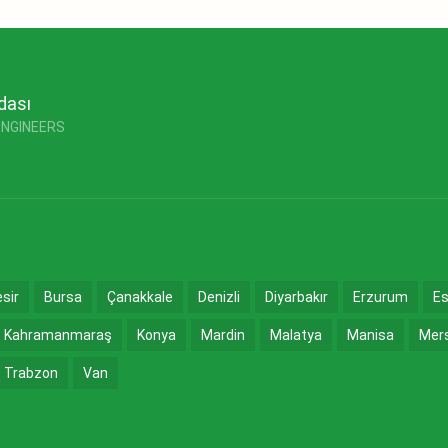
dası
ENGINEERS
esir
Bursa
Çanakkale
Denizli
Diyarbakır
Erzurum
Es
Kahramanmaraş
Konya
Mardin
Malatya
Manisa
Mer
Trabzon
Van