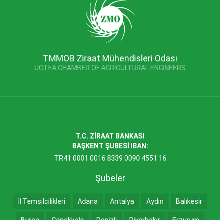
TMMOB Ziraat Mühendisleri Odası
UCTEA CHAMBER OF AGRICULTURAL ENGINEERS
T.C. ZİRAAT BANKASI
BAŞKENT ŞUBESİ IBAN:
TR41 0001 0016 8339 0090 4551 16
Şubeler
İl Temsilcilikleri
Adana
Antalya
Aydın
Balıkesir
Bursa
Çanakkale
Denizli
Diyarbakır
Erzurum