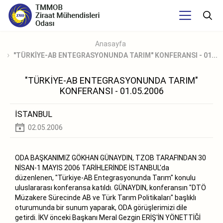
Anasayfa
"TÜRKİYE-AB ENTEGRASYONUNDA TARIM" KONFERANSI - 01...
"TÜRKİYE-AB ENTEGRASYONUNDA TARIM"
KONFERANSI - 01.05.2006
İSTANBUL
02.05.2006
ODA BAŞKANIMIZ GÖKHAN GÜNAYDIN, TZOB TARAFINDAN 30
NİSAN-1 MAYIS 2006 TARİHLERİNDE İSTANBUL'da
düzenlenen, "Türkiye-AB Entegrasyonunda Tarım" konulu
uluslararası konferansa katıldı. GÜNAYDIN, konferansın "DTÖ
Müzakere Sürecinde AB ve Türk Tarım Politikaları" başlıklı
oturumunda bir sunum yaparak, ODA görüşlerimizi dile
getirdi. İKV önceki Başkanı Meral Gezgin ERİŞ'İN YÖNETTİĞİ