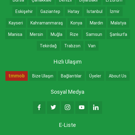
Eskişehir
Gaziantep
Hatay
İstanbul
İzmir
Kayseri
Kahramanmaraş
Konya
Mardin
Malatya
Manisa
Mersin
Muğla
Rize
Samsun
Şanlıurfa
Tekirdağ
Trabzon
Van
Hızlı Ulaşım
tmmob
Bize Ulaşın
Bağlantılar
Üyeler
About Us
Sosyal Medya
E-Liste