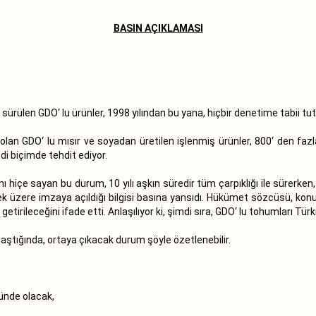
BASIN AÇIKLAMASI
sürülen GDO‘ lu ürünler, 1998 yılından bu yana, hiçbir denetime tabii tut
 olan GDO‘ lu mısır ve soyadan üretilen işlenmiş ürünler, 800‘ den fazla
di biçimde tehdit ediyor.
ını hiçe sayan bu durum, 10 yılı aşkın süredir tüm çarpıklığı ile sürerke
üzere imzaya açıldığı bilgisi basına yansıdı. Hükümet sözcüsü, konuy
etirileceğini ifade etti. Anlaşılıyor ki, şimdi sıra, GDO‘ lu tohumları Tür
aştığında, ortaya çıkacak durum şöyle özetlenebilir.
lünde olacak,