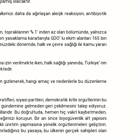
lamış olacaktır.
kımızı daha da ağırlaşan alerjik reaksiyon, antibiyotik
en, topraklarının % 1‘ inden az olan bölümünde, yalnızca
n yasaklama kararlarıyla GDO‘ lu ekim alanları 165 bin
ümüzdeki dönemde, halk ve çevre sağlığı ile kamu yararı
izin verilmekte iken, halk sağlığı yanında, Türkiye‘ nin
ktedir.
nden gizlenerek, hangi amaç ve nedenlerle bu düzenleme
atifleri, siyasi partileri, demokratik kitle örgütlerinin bu
lis gündemine gelmeden geri çekilmesini talep ediyoruz.
şullarıdır. Bu doğrultuda, hemen hiç vakit kaybetmeden,
ceğimizi koruyun. Bir an önce biyogüvenlik alt yapısını
klı üretim yapmasına yönelik örgütlenmeleri geliştirin.
ırladığınız bu yasaya, bu ülkenin gerçek sahipleri olan