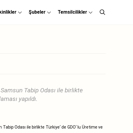
kinlikler
Şubeler
Temsilcilikler
amsun Tabip Odası ile birlikte
laması yapıldı.
ip Odası ile birlikte Türkiye‘ de GDO‘ lu Üretime ve