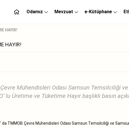
Odamız
Mevzuat
e-Kütüphane
Et
ME HAYIR!
ME HAYIR!
vre Mühendisleri Odası Samsun Temsilciliği ve S
‘ lu Üretime ve Tüketime Hayır başlıklı basın açık
a TMMOB Çevre Mühendisleri Odası Samsun Temsilciliği ve Samsun Tab