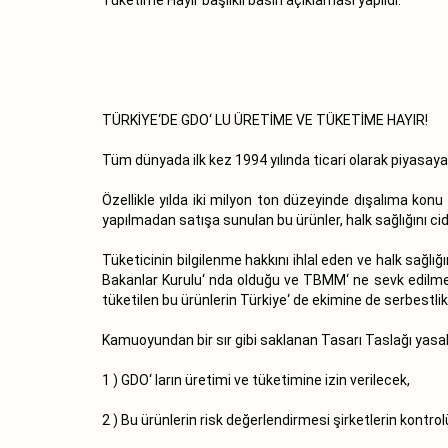
TÜRKİYE‘DE GDO‘ LU ÜRETİME VE TÜKETİME HAYIR!
Tüm dünyada ilk kez 1994 yılında ticari olarak piyasaya 
Özellikle yılda iki milyon ton düzeyinde dışalıma konu
yapılmadan satışa sunulan bu ürünler, halk sağlığını cid
Tüketicinin bilgilenme hakkını ihlal eden ve halk sağlığ
Bakanlar Kurulu‘ nda olduğu ve TBMM‘ ne sevk edilmek 
tüketilen bu ürünlerin Türkiye‘ de ekimine de serbestlik g
Kamuoyundan bir sır gibi saklanan Tasarı Taslağı yasal
1 ) GDO‘ ların üretimi ve tüketimine izin verilecek,
2 ) Bu ürünlerin risk değerlendirmesi şirketlerin kontro