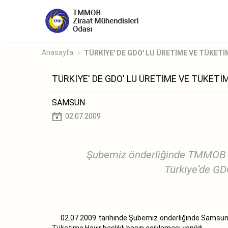
Anasayfa
TÜRKİYE' DE GDO' LU ÜRETİME VE TÜKETİ
TÜRKİYE' DE GDO' LU ÜRETİME VE TÜKETİ
SAMSUN
02.07.2009
Şubemiz önderliğinde TMMOB Çe
Türkiye‘de GDO
02.07.2009 tarihinde Şubemiz önderliğinde Samsun‘ d
Tüketime Hayır başlıklı basın açıklaması yapıldı.