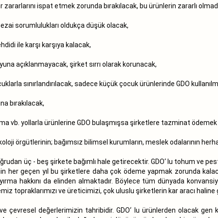
er zararlarını ispat etmek zorunda bırakılacak, bu ürünlerin zararlı olma
cezai sorumlulukları oldukça düşük olacak,
didi ile karşı karşıya kalacak,
muoyuna açıklanmayacak, şirket sırrı olarak korunacak,
çocuklarla sınırlandırılacak, sadece küçük çocuk ürünlerinde GDO kullanı
ına bırakılacak,
laşma vb. yollarla ürünlerine GDO bulaşmışsa şirketlere tazminat ödemek
koloji örgütlerinin; bağımsız bilimsel kurumların, meslek odalarının herha
rudan üç - beş şirkete bağımlı hale getirecektir. GDO‘ lu tohum ve pestis
icinin her geçen yıl bu şirketlere daha çok ödeme yapmak zorunda kala
yırma hakkını da elinden almaktadır. Böylece tüm dünyada konvansiy
iz topraklarımızı ve üreticimizi, çok uluslu şirketlerin kar aracı haline 
 ve çevresel değerlerimizin tahribidir. GDO‘ lu ürünlerden olacak gen k