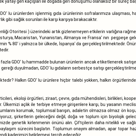
k yatay gen kaçışları ile doğada geri dönüşümü olanaksız bir süreç baş
GDO‘ lu ürünlerden işlenmiş gıda ürünlerinin sofralarımıza ulaşması, hal
ık gibi sağlık sorunları ile karşı karşıya bırakacaktır.
enliği Otoritesi ) üzerindeki artık gizlenemeyen etkilerin varlığına rağm
vusturya, Macaristan, Yunanistan, Almanya ve Fransa‘ nın peşpeşe gele
imin % 80‘ i yalnızca bir ülkede, İspanya‘ da gerçekleştirilmektedir. Ön
edir.
n fazla GDO‘ lu hammadde bulunan ürünlerin ancak etiketlenerek satışına 
 gereği duyulmadan, GDO‘ lu gıdaların serbestçe satışı gerçekleştirilme
edir? Halkın GDO‘ lu ürünlere hiçbir talebi yokken, halkın örgütleri
ileri, ekoloji örgütleri, ziraat, çevre, gıda mühendisleri, birlikleri, kooper
ır. Ülkemizi açlık ile terbiye etmeye girişenlere karşı, bu yasanın mec
ni, tohumlarını korumak, toplumsal barışın, adaletin olmazsa olmaz ön ko
yoruz, şirketlerin geleceğini değil, doğa ve toplum için biyolojik gele
de genetik kirlenmenin önünü alın. Çiftçilerin daha nitelikli ve sağlı
lgi paylaşım sürecini başlatın. Toplumun onayını almadan, apar topar haz
di kaderimizi belirlemeyi tercih edeceğiz.