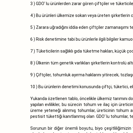
3 ) GDO‘ lu ürünlerden zarar gören çiftçiler ve tüketicil
4 ) Bu ürünleri ülkemize sokan veya üreten şirketlerin 
5 ) Zarara uğradığını iddia eden çiftçiler zamanaşımı teh
6 ) Risk denetimine tabi bu ürünlerle ilgili bilgiler ka
7 ) Tüketicilerin sağlıklı gıda tüketme hakları, küçük 
8 ) Ülkenin tüm genetik varlıkları şirketlerin kontrolü alt
9 ) Çiftçiler, tohumluk ayırma haklarını yitirecek; toz
10 ) Bu ürünlerin denetimi konusunda çiftçi, tüketici, e
Yukarıda özetlenen tablo, öncelikle ülkemiz tarımını doğ
yapılan evlilikler, bu sürecin tohum ve ilaç için üret
üreme yeteneği alınmış tohumlar, üreticinin tohum a
pestisit tükettiği kanıtlanmış olan GDO‘ lu tohumlar, tem
Sorunun bir diğer önemli boyutu, biyo çeşitliliğimizin