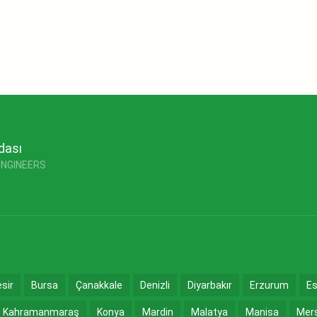
dası
ENGINEERS
esir
Bursa
Çanakkale
Denizli
Diyarbakır
Erzurum
Es
Kahramanmaraş
Konya
Mardin
Malatya
Manisa
Mer