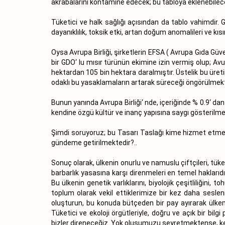
akrabalarını kontamine edecek; bu tabloya eklenebilece
Tüketici ve halk sağlığı açısından da tablo vahimdir. 
dayanıklılık, toksik etki, artan doğum anomalileri ve kısırl
Oysa Avrupa Birliği, şirketlerin EFSA ( Avrupa Gıda Güv
bir GDO‘ lu mısır türünün ekimine izin vermiş olup; A
hektardan 105 bin hektara daralmıştır. Üstelik bu üret
odaklı bu yasaklamaların artarak süreceği öngörülmekt
Bunun yanında Avrupa Birliği‘ nde, içeriğinde % 0.9‘ da
kendine özgü kültür ve inanç yapısına saygı gösterilme
Şimdi soruyoruz; bu Tasarı Taslağı kime hizmet etmekt
gündeme getirilmektedir?..
Sonuç olarak, ülkenin onurlu ve namuslu çiftçileri, tüketic
barbarlık yasasına karşı direnmeleri en temel haklarıd
Bu ülkenin genetik varlıklarını, biyolojik çeşitliliği
toplum olarak vekil ettiklerimize bir kez daha sesleni
oluşturun, bu konuda bütçeden bir pay ayırarak ülkemiz
Tüketici ve ekoloji örgütleriyle, doğru ve açık bir bi
bizler direneceğiz. Yok oluşumuzu seyretmektense, ken