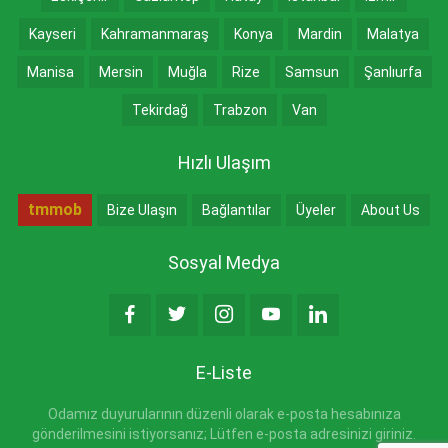
Kayseri
Kahramanmaraş
Konya
Mardin
Malatya
Manisa
Mersin
Muğla
Rize
Samsun
Şanlıurfa
Tekirdağ
Trabzon
Van
Hızlı Ulaşım
tmmob
Bize Ulaşın
Bağlantılar
Üyeler
About Us
Sosyal Medya
E-Liste
Odamız duyurularının düzenli olarak e-posta hesabınıza
gönderilmesini istiyorsanız; Lütfen e-posta adresinizi giriniz.