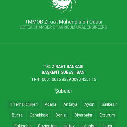
TMMOB Ziraat Mühendisleri Odası
UCTEA CHAMBER OF AGRICULTURAL ENGINEERS
T.C. ZİRAAT BANKASI
BAŞKENT ŞUBESİ IBAN:
TR41 0001 0016 8339 0090 4551 16
Şubeler
İl Temsilcilikleri
Adana
Antalya
Aydın
Balıkesir
Bursa
Çanakkale
Denizli
Diyarbakır
Erzurum
Eskişehir
Gaziantep
Hatay
İstanbul
İzmir