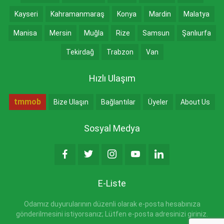
Kayseri
Kahramanmaraş
Konya
Mardin
Malatya
Manisa
Mersin
Muğla
Rize
Samsun
Şanlıurfa
Tekirdağ
Trabzon
Van
Hızlı Ulaşım
tmmob
Bize Ulaşın
Bağlantılar
Üyeler
About Us
Sosyal Medya
E-Liste
Odamız duyurularının düzenli olarak e-posta hesabınıza
gönderilmesini istiyorsanız; Lütfen e-posta adresinizi giriniz.