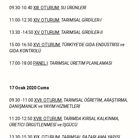
09.30-10.40
XIII. OTURUM:
SU ÜRÜNLERİ
11.00-12.30
XIV. OTURUM:
TARIMSAL GİRDİLER-I
13.30 -14.50
XV. OTURUM:
TARIMSAL GİRDİLER-II
15.00-16.50
XVI. OTURUM:
TÜRKİYE’DE GIDA ENDÜSTRİSİ ve
GIDA KONTROLÜ
17.00-18.00
PANEL I
:
TARIMSAL ÜRETİM PLANLAMASI
17 Ocak 2020 Cuma
09.30 -11.00
XVII. OTURUM:
TARIMSAL ÖĞRETİM, ARAŞTIRMA,
DANIŞMANLIK ve YAYIM HİZMETLERİ
11.20-12.50
XVIII. OTURUM:
TARIMDA KIRSAL KALKINMA,
ÜRETİCİ ÖRGÜTLENMESİ ve İŞGÜCÜ
13.30-15.30
XIX. OTURUM:
TARIMSAL PAZARLAMA YAPISI,