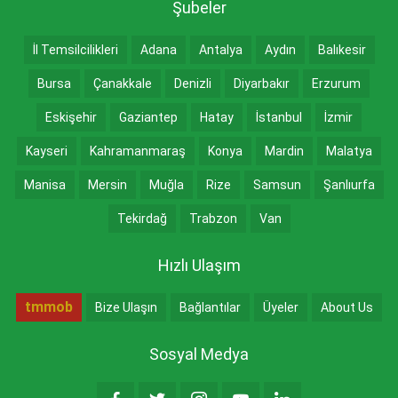
Şubeler
İl Temsilcilikleri
Adana
Antalya
Aydın
Balıkesir
Bursa
Çanakkale
Denizli
Diyarbakır
Erzurum
Eskişehir
Gaziantep
Hatay
İstanbul
İzmir
Kayseri
Kahramanmaraş
Konya
Mardin
Malatya
Manisa
Mersin
Muğla
Rize
Samsun
Şanlıurfa
Tekirdağ
Trabzon
Van
Hızlı Ulaşım
tmmob
Bize Ulaşın
Bağlantılar
Üyeler
About Us
Sosyal Medya