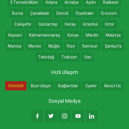
İl Temsilcilikleri
Adana
Antalya
Aydın
Balıkesir
Bursa
Çanakkale
Denizli
Diyarbakır
Erzurum
Eskişehir
Gaziantep
Hatay
İstanbul
İzmir
Kayseri
Kahramanmaraş
Konya
Mardin
Malatya
Manisa
Mersin
Muğla
Rize
Samsun
Şanlıurfa
Tekirdağ
Trabzon
Van
Hızlı Ulaşım
tmmob
Bize Ulaşın
Bağlantılar
Üyeler
About Us
Sosyal Medya