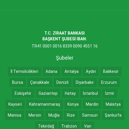
T.C. ZİRAAT BANKASI
BAŞKENT ŞUBESİ IBAN:
TR41 0001 0016 8339 0090 4551 16
Şubeler
İl Temsilcilikleri
Adana
Antalya
Aydın
Balıkesir
Bursa
Çanakkale
Denizli
Diyarbakır
Erzurum
Eskişehir
Gaziantep
Hatay
İstanbul
İzmir
Kayseri
Kahramanmaraş
Konya
Mardin
Malatya
Manisa
Mersin
Muğla
Rize
Samsun
Şanlıurfa
Tekirdağ
Trabzon
Van