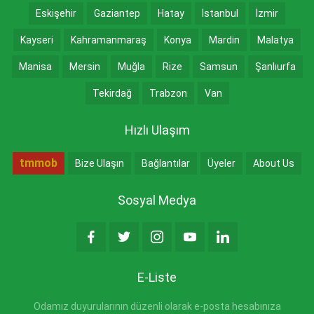
Eskişehir
Gaziantep
Hatay
İstanbul
İzmir
Kayseri
Kahramanmaraş
Konya
Mardin
Malatya
Manisa
Mersin
Muğla
Rize
Samsun
Şanlıurfa
Tekirdağ
Trabzon
Van
Hızlı Ulaşım
tmmob
Bize Ulaşın
Bağlantılar
Üyeler
About Us
Sosyal Medya
E-Liste
Odamız duyurularının düzenli olarak e-posta hesabınıza